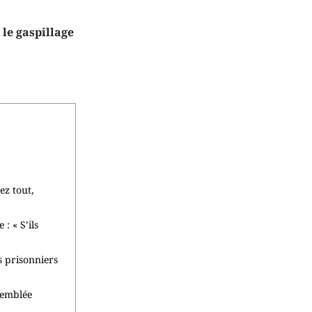
le gaspillage
ez tout,
 « S’ils
es prisonniers
ssemblée