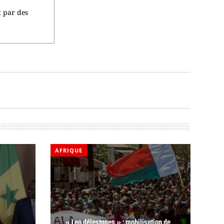
t par des
AFRIQUE
« Leo délestages » : mobilisation de