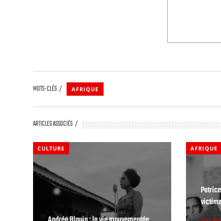
MOTS-CLÉS
AFRIQUE
ARTICLES ASSOCIÉS
CULTURE
AFRIQUE
Patric
victime
Andrée Blouin : la vie mouvementée
par Pa