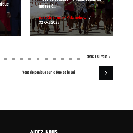
rique,
masse à...
par Alexander Kalabekow
02 Oct 2025
ARTICLE SUIVANT
Vent de panique sur la Rue de la Loi
AIDEZ-NOUS