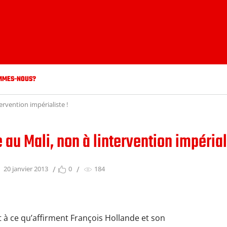
MMES-NOUS?
tervention impérialiste !
 au Mali, non à lintervention impérial
20 janvier 2013
0
184
 à ce qu’affirment François Hollande et son