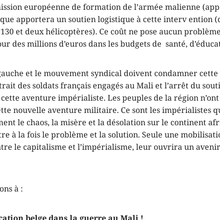
 mission européenne de formation de l’armée malienne (a
ique apportera un soutien logistique à cette interv ention 
C130 et deux hélicoptères). Ce coût ne pose aucun problè
ur des millions d’euros dans les budgets de santé, d’éducat
 gauche et le mouvement syndical doivent condamner cette
etrait des soldats français engagés au Mali et l’arrêt du sout
à cette aventure impérialiste. Les peuples de la région n’ont
tte nouvelle aventure militaire. Ce sont les impérialistes q
ent le chaos, la misère et la désolation sur le continent afri
re à la fois le problème et la solution. Seule une mobilisat
ntre le capitalisme et l’impérialisme, leur ouvrira un aveni
ons à :
cation belge dans la guerre au Mali !