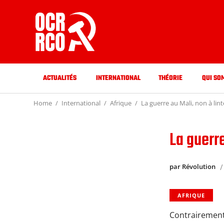
ACTUALITÉS
INTERNATIONAL
THÉORIE
QUI SO
Home
International
Afrique
La guerre au Mali, non à lin
La guerre
par Révolution
AFRIQUE
Contrairement