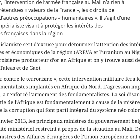
l’intervention de l’armée française au Mali n’a rien à
rétendues « valeurs de la France », les « droits de
’autres préoccupations « humanitaires ». Il s’agit d’une
mpérialiste visant à protéger les intérêts des
s françaises dans la région.
islamiste sert d’excuse pour détourner l’attention des inté
es et économiques de la région (AREVA et l’uranium au Nige
 troisième producteur d’or en Afrique et on y trouve aussi 
Faleas et de Gao).
er contre le terrorisme », cette intervention militaire fera l
mentalistes implantés en Afrique du Nord. L’agression impé
, a renforcé l’armement des fondamentalistes. La soi-disant
tie de l’Afrique est fondamentalement à cause de la misère
de la corruption qui font parti intégral du système néo colon
anvier 2013, les principaux ministres du gouvernement bel
té ministériel restreint à propos de la situation au Mali. D
inistres des Affaires étrangères de l’Union européenne ont