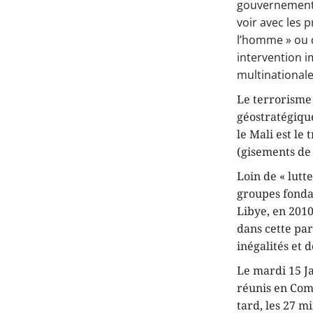
gouvernement, 
voir avec les p
l’homme » ou d
intervention i
multinationale
Le terrorisme 
géostratégiqu
le Mali est le
(gisements de 
Loin de « lutt
groupes fonda
Libye, en 2010
dans cette par
inégalités et 
Le mardi 15 J
réunis en Comi
tard, les 27 m