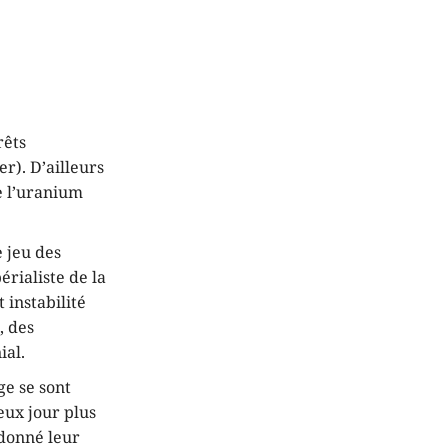
rêts
r). D’ailleurs
de l’uranium
e jeu des
rialiste de la
 instabilité
, des
ial.
ge se sont
eux jour plus
 donné leur