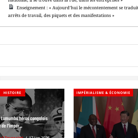
Enseignement : « Aujourd’hui le mécontentement se tradui
arrêts de travail, des piquets et des manifestations »
HISTOIRE
,
IMPÉRIALISME & ÉCONOMIE
e Lumumba héros congolais
 de l’impér...
ul Toussaint
17 Jan 2026