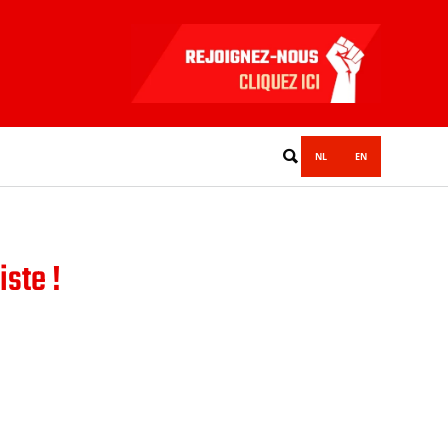
NL
EN
iste !