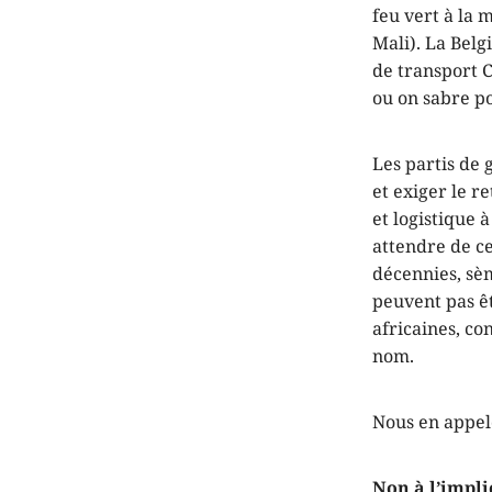
feu vert à la
Mali). La Belg
de transport 
ou on sabre po
Les partis de
et exiger le r
et logistique 
attendre de ce
décennies, sèm
peuvent pas êt
africaines, co
nom.
Nous en appel
Non à l’impli