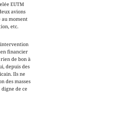
ppelée EUTM
(deux avions
me au moment
ion, etc.
 intervention
ien financier
 rien de bon à
ui, depuis des
cain. Ils ne
ion des masses
r digne de ce