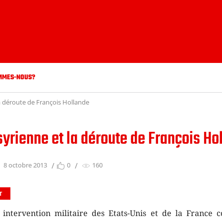
MMES-NOUS?
la déroute de François Hollande
syrienne et la déroute de François Ho
8 octobre 2013
0
160
T
 intervention militaire des Etats-Unis et de la France c