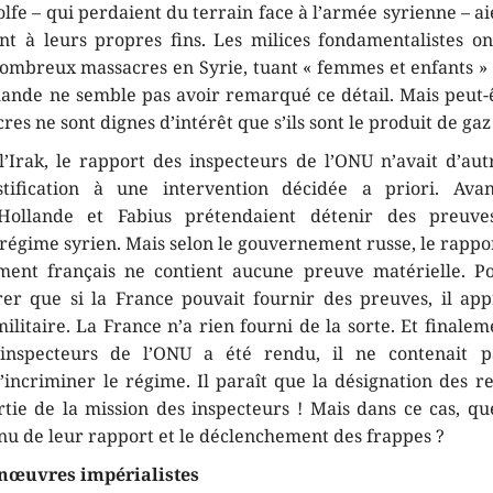
lfe – qui perdaient du terrain face à l’armée syrienne – a
nt à leurs propres fins. Les milices fondamentalistes o
ombreux massacres en Syrie, tuant « femmes et enfants » 
ande ne semble pas avoir remarqué ce détail. Mais peut-
cres ne sont dignes d’intérêt que s’ils sont le produit de ga
Irak, le rapport des inspecteurs de l’ONU n’avait d’au
stification à une intervention décidée a priori. Avan
 Hollande et Fabius prétendaient détenir des preuves
régime syrien. Mais selon le gouvernement russe, le rappo
ent français ne contient aucune preuve matérielle. Po
rer que si la France pouvait fournir des preuves, il ap
ilitaire. La France n’a rien fourni de la sorte. Et finalem
inspecteurs de l’ONU a été rendu, il ne contenait p
d’incriminer le régime. Il paraît que la désignation des r
rtie de la mission des inspecteurs ! Mais dans ce cas, que
enu de leur rapport et le déclenchement des frappes ?
nœuvres impérialistes