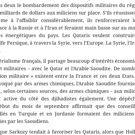
s deux le bombardement des dispositifs militaires du régi
milliards de dollars aux miliciens sur place. S’ils réussiss
e à l’affaiblir considérablement, ils renforceraient l
ace à la Russie et à l’Iran et feraient main basse sur au m
es énergétiques du pays. Les Qataris veulent construi
fe Persique, à travers la Syrie, vers l’Europe. La Syrie, l’Ir
.
érialisme français, il partage beaucoup d’intérêts économi
et militaires – avec le Qatar et l’Arabie Saoudite. De nom
on militaire » existent entre la France et ces deux Etats
oqué par des armes chimiques, l’Arabie Saoudite fournis
, selon certaines sources, des armes chimiques – aux milic
t active du côté des djihadistes également. Une dépêc
ébut du mois de septembre affirmait que des conseille
allés en Turquie et en Jordanie formaient des miliciens à
ies par les Saoudiens.
que Sarkozy tendait à favoriser les Qataris, alors que Ho