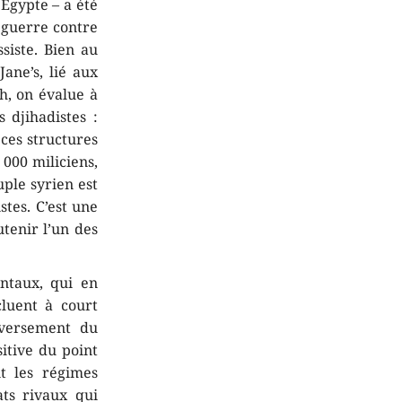
 Egypte – a été
a guerre contre
siste. Bien au
ane’s, lié aux
h, on évalue à
 djihadistes :
ces structures
 000 miliciens,
ple syrien est
stes. C’est une
utenir l’un des
ntaux, qui en
cluent à court
nversement du
itive du point
nt les régimes
ats rivaux qui