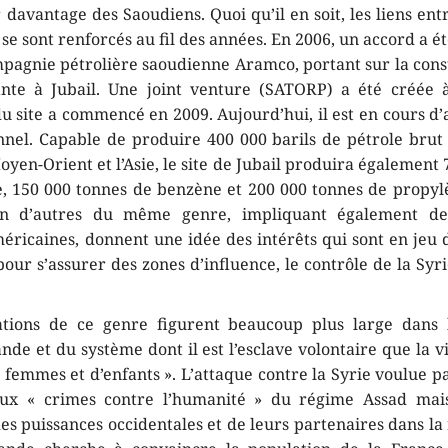
davantage des Saoudiens. Quoi qu’il en soit, les liens ent
 se sont renforcés au fil des années. En 2006, un accord a é
ompagnie pétrolière saoudienne Aramco, portant sur la cons
ante à Jubail. Une joint venture (SATORP) a été créée à
du site a commencé en 2009. Aujourd’hui, il est en cours d
nnel. Capable de produire 400 000 barils de pétrole brut
oyen-Orient et l’Asie, le site de Jubail produira également
, 150 000 tonnes de benzène et 200 000 tonnes de propyl
en d’autres du même genre, impliquant également d
éricaines, donnent une idée des intérêts qui sont en jeu 
pour s’assurer des zones d’influence, le contrôle de la Syr
ations de ce genre figurent beaucoup plus large dans l
nde et du système dont il est l’esclave volontaire que la 
 femmes et d’enfants ». L’attaque contre la Syrie voulue 
ux « crimes contre l’humanité » du régime Assad mais
es puissances occidentales et de leurs partenaires dans l