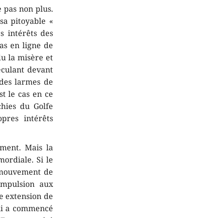
 pas non plus.
sa pitoyable «
s intérêts des
pas en ligne de
du la misère et
eculant devant
 des larmes de
t le cas en ce
chies du Golfe
opres intérêts
ment. Mais la
ordiale. Si le
 mouvement de
impulsion aux
ne extension de
qui a commencé