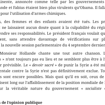
inente, annoncée comme telle par les gouvernements
ande et Fabius étaient bien plus virulents qu’Obama. Il falla
pour l’utilisation d’armes chimiques.
s, des femmes et des enfants avaient été tués. Les pr
t ne laissaient aucun doute quant à la culpabilité du rég
endre ses responsabilités. Le président français voulait qu
ent, sans attendre davantage de vérifications sur p
e la nouvelle session parlementaire du 4 septembre dernier
 Monsieur Hollande chante une tout autre chanson. 
 » n’ont toujours pas eu lieu et ne semblent plus être à 
r prévisible. Le «
devoir sacré
» de punir la Syrie a été mi
entale contre la Syrie n’est pas définitivement exclue. To
 sont encore possibles. Mais quoi qu’il en soit, ceux de
sent long sur l’affaiblissement de la position mondiale de
sur la véritable nature du gouvernement «
socialiste
»
 de l’opinion publique