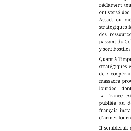
réclament tou
ont versé des 
Assad, ou mêm
stratégiques f
des ressourc
passant du Gol
y sont hostiles
Quant à l’imp
stratégiques 
de « coopérati
massacre prov
lourdes – dont
La France es
publiée au d
français inst
d’armes fourn
Il semblerait 