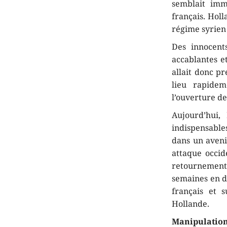
semblait imm
français. Holl
régime syrien 
Des innocent
accablantes e
allait donc pr
lieu rapidem
l’ouverture d
Aujourd’hui,
indispensables
dans un aveni
attaque occid
retournements
semaines en di
français et 
Hollande.
Manipulation