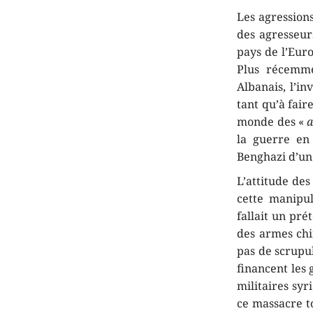
Les agressions
des agresseur
pays de l’Eur
Plus récemme
Albanais, l’in
tant qu’à fair
monde des «
a
la guerre en
Benghazi d’un
L’attitude des
cette manipul
fallait un pré
des armes chi
pas de scrupul
financent les 
militaires syr
ce massacre to