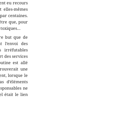
ient eu recours
nt elles-mêmes
par centaines.
être que, pour
z toxiques…
tre but que de
t l’envoi des
 irréfutables
rt des services
utine est allé
prouverait une
ent, lorsque le
as d’éléments
esponsables ne
l était le lien