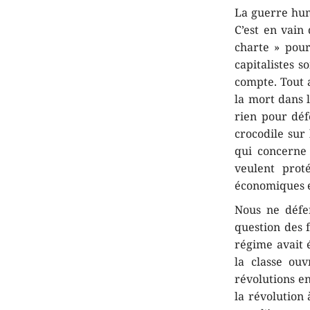
La guerre hum
C’est en vain
charte » pour
capitalistes s
compte. Tout a
la mort dans 
rien pour déf
crocodile sur
qui concerne 
veulent proté
économiques et
Nous ne défe
question des 
régime avait
la classe ou
révolutions en
la révolution