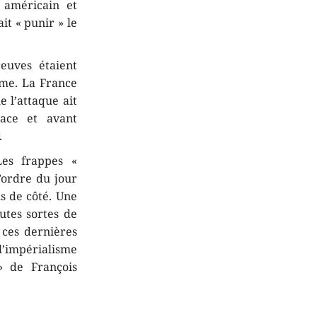
 américain et
it « punir » le
euves étaient
ime. La France
e l’attaque ait
lace et avant
.
Les frappes «
l’ordre du jour
s de côté. Une
utes sortes de
 ces dernières
 l’impérialisme
 de François