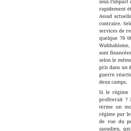
sous l’impact 
rapidement éto
Assad actuell
contraire. Se
services de r
quelque 70 00
Wahhabisme, A
sont financées
selon le même
pris dans un é
guerre réactio
deux camps.
Si le régime
profiterait ?
terme un mou
régime par le
de vue du peu
saoudien, qat