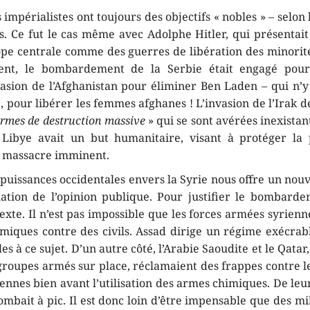
 impérialistes ont toujours des objectifs « nobles » – selo
s. Ce fut le cas même avec Adolphe Hitler, qui présentait 
ope centrale comme des guerres de libération des minorit
nt, le bombardement de la Serbie était engagé pour
vasion de l’Afghanistan pour éliminer Ben Laden – qui n’y 
e, pour libérer les femmes afghanes ! L’invasion de l’Irak d
rmes de destruction massive
» qui se sont avérées inexistan
 Libye avait un but humanitaire, visant à protéger la 
 massacre imminent.
 puissances occidentales envers la Syrie nous offre un no
ation de l’opinion publique. Pour justifier le bombarde
texte. Il n’est pas impossible que les forces armées syrienne
miques contre des civils. Assad dirige un régime exécrabl
es à ce sujet. D’un autre côté, l’Arabie Saoudite et le Qatar
groupes armés sur place, réclamaient des frappes contre le
iennes bien avant l’utilisation des armes chimiques. De leu
mbait à pic. Il est donc loin d’être impensable que des mil