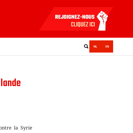
NL
EN
llande
ontre la Syrie