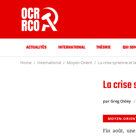
ACTUALITÉS
INTERNATIONAL
THÉORIE
QUI SO
Home
International
Moyen-Orient
La crise syrienne et 
La crise 
par Greg Oxley
MOYEN-ORIEN
Fin août, une