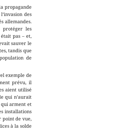
n la propagande
l’invasion des
és allemandes.
 protéger les
était pas – et,
evait sauver le
tes, tandis que
population de
uvel exemple de
ment prévu, il
s aient utilisé
e qui n’aurait
, qui arment et
s installations
r point de vue,
ices à la solde