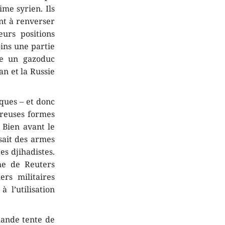
me syrien. Ils
ent à renverser
eurs positions
oins une partie
re un gazoduc
an et la Russie
ques – et donc
breuses formes
. Bien avant le
sait des armes
es djihadistes.
he de Reuters
rs militaires
 l’utilisation
llande tente de