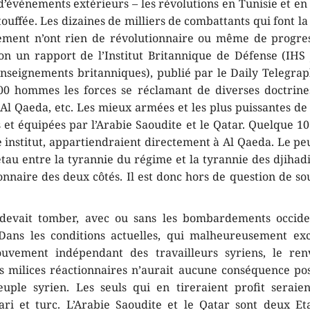
d’événements extérieurs – les révolutions en Tunisie et en
uffée. Les dizaines de milliers de combattants qui font l
ement n’ont rien de révolutionnaire ou même de progres
lon un rapport de l’Institut Britannique de Défense (IHS J
enseignements britanniques), publié par le Daily Telegrap
0 hommes les forces se réclamant de diverses doctrines
l Qaeda, etc. Les mieux armées et les plus puissantes de 
 et équipées par l’Arabie Saoudite et le Qatar. Quelque 10
 institut, appartiendraient directement à Al Qaeda. Le peu
tau entre la tyrannie du régime et la tyrannie des djihadi
nnaire des deux côtés. Il est donc hors de question de so
 devait tomber, avec ou sans les bombardements occide
 Dans les conditions actuelles, qui malheureusement ex
vement indépendant des travailleurs syriens, le re
s milices réactionnaires n’aurait aucune conséquence pos
ple syrien. Les seuls qui en tireraient profit seraie
ari et turc. L’Arabie Saoudite et le Qatar sont deux Et