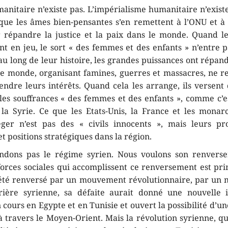
anitaire n’existe pas. L’impérialisme humanitaire n’existe
 que les âmes bien-pensantes s’en remettent à l’ONU et à 
 répandre la justice et la paix dans le monde. Quand le
ont en jeu, le sort « des femmes et des enfants » n’entre 
u long de leur histoire, les grandes puissances ont répan
le monde, organisant famines, guerres et massacres, ne r
endre leurs intérêts. Quand cela les arrange, ils versent
 les souffrances « des femmes et des enfants », comme c’es
la Syrie. Ce que les Etats-Unis, la France et les monar
ger n’est pas des « civils innocents », mais leurs pr
 positions stratégiques dans la région.
ndons pas le régime syrien. Nous voulons son renverse
forces sociales qui accomplissent ce renversement est prim
 été renversé par un mouvement révolutionnaire, par un
vrière syrienne, sa défaite aurait donné une nouvelle 
 cours en Egypte et en Tunisie et ouvert la possibilité d’u
 à travers le Moyen-Orient. Mais la révolution syrienne, 