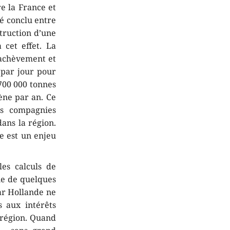
re la France et
té conclu entre
truction d’une
 cet effet. La
’achèvement et
 par jour pour
 700 000 tonnes
ène par an. Ce
es compagnies
dans la région.
ie est un enjeu
es calculs de
vie de quelques
par Hollande ne
 aux intérêts
a région. Quand