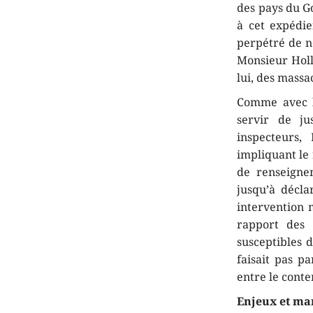
des pays du Go
à cet expédie
perpétré de n
Monsieur Holl
lui, des massa
Comme avec l’
servir de ju
inspecteurs,
impliquant le 
de renseignem
jusqu’à décla
intervention m
rapport des 
susceptibles 
faisait pas pa
entre le cont
Enjeux et ma