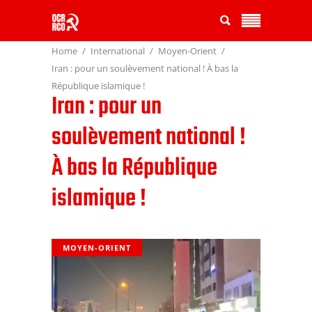
Home
International
Moyen-Orient
Iran : pour un soulèvement national ! À bas la
République islamique !
Iran : pour un
soulèvement national !
À bas la République
islamique !
MOYEN-ORIENT