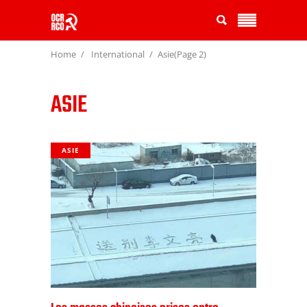
Home
International
Asie
(Page 2)
ASIE
ASIE