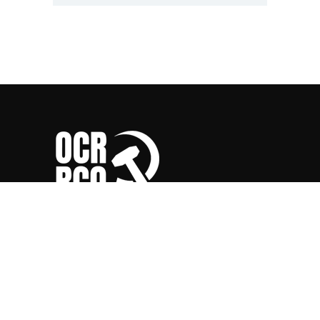
Révolution est la section belge
de l'Internationale Communiste Révolutionnaire
(www.marxist.com)
.
ACTUALITÉS