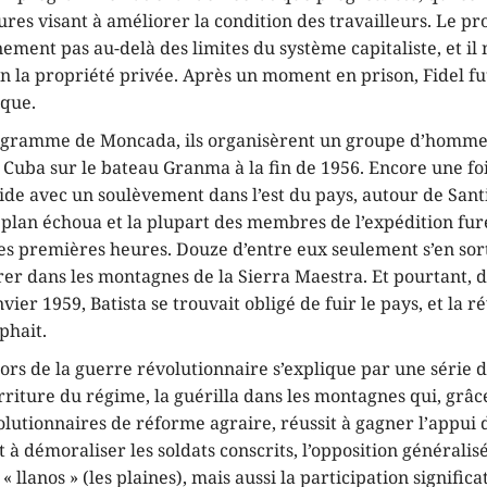
ures visant à améliorer la condition des travailleurs. Le 
inement pas au-delà des limites du système capitaliste, et il
n la propriété privée. Après un moment en prison, Fidel fu
ique.
ogramme de Moncada, ils organisèrent un groupe d’homme
 Cuba sur le bateau Granma à la fin de 1956. Encore une fois
ide avec un soulèvement dans l’est du pays, autour de Sant
 plan échoua et la plupart des membres de l’expédition fur
es premières heures. Douze d’entre eux seulement s’en sort
rer dans les montagnes de la Sierra Maestra. Et pourtant, 
nvier 1959, Batista se trouvait obligé de fuir le pays, et la r
phait.
lors de la guerre révolutionnaire s’explique par une série d
riture du régime, la guérilla dans les montagnes qui, grâc
utionnaires de réforme agraire, réussit à gagner l’appui 
 à démoraliser les soldats conscrits, l’opposition généralis
 llanos » (les plaines), mais aussi la participation significa