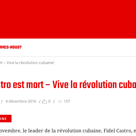
MMES-NOUS?
rt – Vive la révolution cubaine!
tro est mort – Vive la révolution cub
4 décembre 2016
0
157
INE
vembre, le leader de la révolution cubaine, Fidel Castro, 