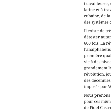
travailleuses,
latine et à tr
cubaine, de la
des systèmes d
Il existe de t
détester autan
600 fois. La r
l’analphabétis
première quali
vie à des nive
grandement le 
révolution, jo
des décennies
imposés par W
Nous prenons 
pour ces mêmes
de Fidel Castro