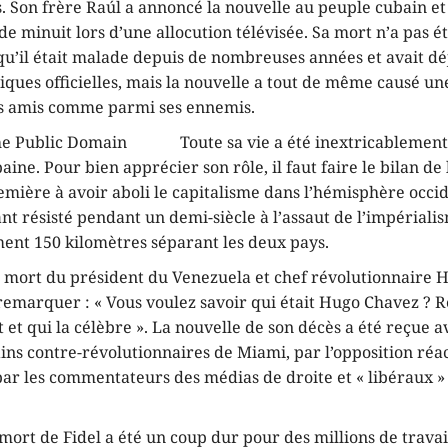
s. Son frère Raúl a annoncé la nouvelle au peuple cubain 
de minuit lors d’une allocution télévisée. Sa mort n’a pas é
qu’il était malade depuis de nombreuses années et avait déj
tiques officielles, mais la nouvelle a tout de même causé u
s amis comme parmi ses ennemis.
Toute sa vie a été inextricablement 
aine. Pour bien apprécier son rôle, il faut faire le bilan de
emière à avoir aboli le capitalisme dans l’hémisphère occi
nt résisté pendant un demi-siècle à l’assaut de l’impérial
ent 150 kilomètres séparant les deux pays.
a mort du président du Venezuela et chef révolutionnaire 
 remarquer : « Vous voulez savoir qui était Hugo Chavez ? 
 et qui la célèbre ». La nouvelle de son décès a été reçue a
ains contre-révolutionnaires de Miami, par l’opposition réa
ar les commentateurs des médias de droite et « libéraux » 
a mort de Fidel a été un coup dur pour des millions de travai