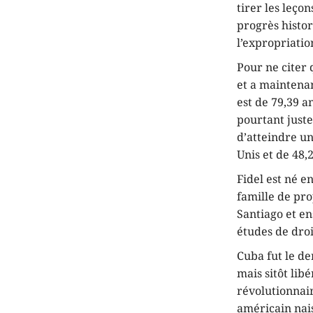
tirer les leço
progrès histor
l’expropriatio
Pour ne citer 
et a maintenan
est de 79,39 an
pourtant juste
d’atteindre un
Unis et de 48,2
Fidel est né e
famille de pro
Santiago et en
études de droi
Cuba fut le d
mais sitôt lib
révolutionnair
américain nai