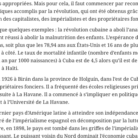
ns appropriées. Mais pour cela, il faut commencer par recon
iques accomplis par la révolution, qui ont été obtenus grâc
n des capitalistes, des impérialistes et des propriétaires fon
que quelques exemples : la révolution cubaine a aboli l’an
t réussi à abolir la malnutrition des enfants. L’espérance 
s, soit plus que les 78,94 ans aux États-Unis et 16 ans de plu
 à côté. Le taux de mortalité infantile (nombre d’enfants m
 an par 1000 naissances) à Cuba est de 4,5 alors qu’il est de
 à Haïti.
n 1926 à Birán dans la province de Holguín, dans l’est de Cu
priétaires fonciers. Il a fréquenté des écoles religieuses pr
suite à La Havane. Il a commencé à s’impliquer en politiqu
t à l’Université de La Havane.
ernier pays d’Amérique latine à atteindre son indépendance
éré de l’impérialisme espagnol en décomposition par la lutt
e, en 1898, le pays est tombé dans les griffes de l’impérial
ssant. Le puissant voisin du Nord dominait l’économie cub