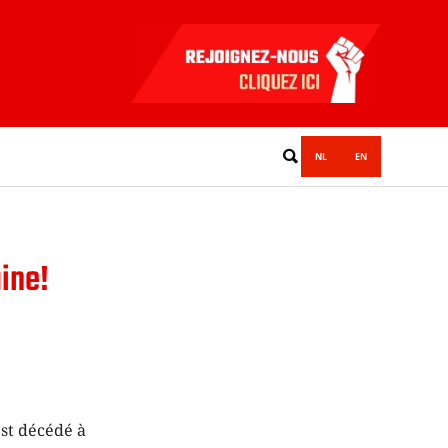
NL
EN
aine!
est décédé à