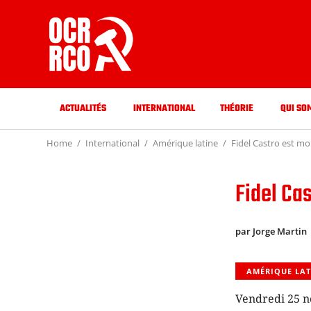
ACTUALITÉS
INTERNATIONAL
THÉORIE
QUI SO
Home
International
Amérique latine
Fidel Castro est mo
Fidel Cas
par Jorge Martin
AMÉRIQUE LAT
Vendredi 25 no