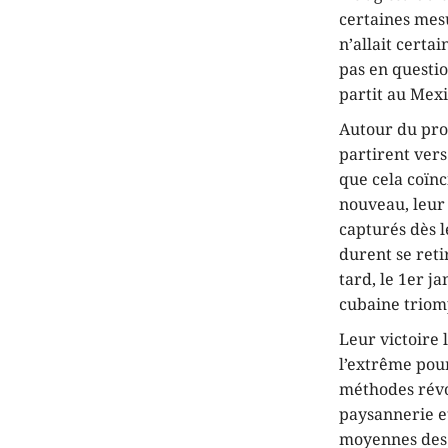
certaines mes
n’allait certa
pas en questio
partit au Mex
Autour du pr
partirent vers
que cela coïnc
nouveau, leur
capturés dès l
durent se reti
tard, le 1er ja
cubaine triom
Leur victoire 
l’extrême pour
méthodes révol
paysannerie et
moyennes des «