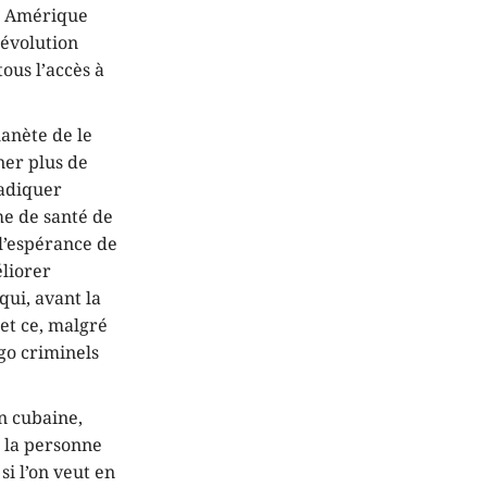
en Amérique
révolution
tous l’accès à
lanète de le
ner plus de
radiquer
ème de santé de
 l’espérance de
éliorer
qui, avant la
 et ce, malgré
go criminels
n cubaine,
e la personne
si l’on veut en