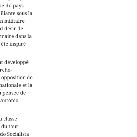
ue du pays.
liante sous la
n militaire
nd désir de
nnaire dans la
 été inspiré
ant développé
rcho-
e opposition de
nationale et la
a pensée de
 Antonio
a classe
 du tout
do Socialista