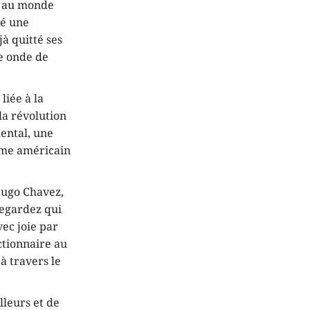
et au monde
té une
à quitté ses
ne onde de
liée à la
 la révolution
dental, une
isme américain
Hugo Chavez,
Regardez qui
vec joie par
ctionnaire au
à travers le
lleurs et de