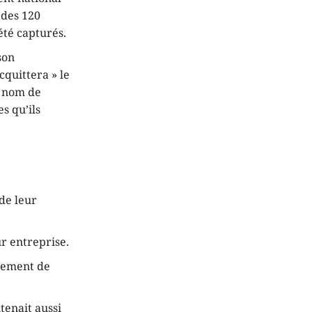
 des 120
été capturés.
son
quittera » le
e nom de
s qu’ils
 de leur
ur entreprise.
nement de
tenait aussi