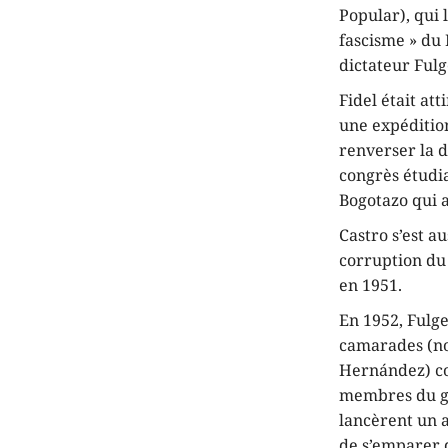
Popular), qui 
fascisme » du
dictateur Fulg
Fidel était att
une expéditio
renverser la d
congrès étudi
Bogotazo qui av
Castro s’est a
corruption du 
en 1951.
En 1952, Fulge
camarades (no
Hernández) co
membres du gro
lancèrent un 
de s’emparer 