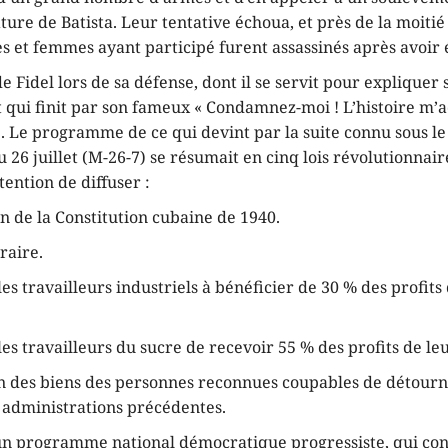
ature de Batista. Leur tentative échoua, et près de la moitié
 et femmes ayant participé furent assassinés après avoir 
de Fidel lors de sa défense, dont il se servit pour expliquer 
qui finit par son fameux « Condamnez-moi ! L’histoire m’ac
e. Le programme de ce qui devint par la suite connu sous l
6 juillet (M-26-7) se résumait en cinq lois révolutionnaire
tention de diffuser :
n de la Constitution cubaine de 1940.
raire.
les travailleurs industriels à bénéficier de 30 % des profits
les travailleurs du sucre de recevoir 55 % des profits de le
on des biens des personnes reconnues coupables de détour
s administrations précédentes.
d’un programme national démocratique progressiste, qui con