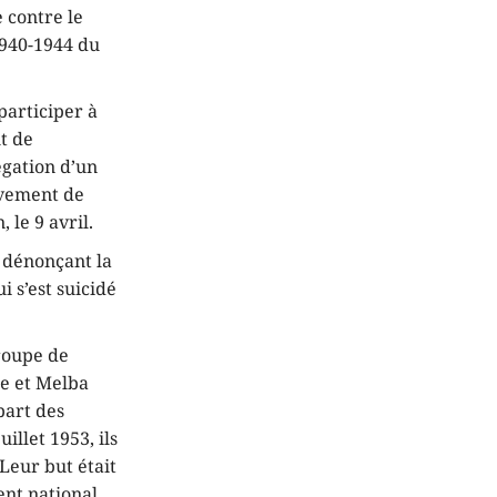
e contre le
1940-1944 du
 participer à
t de
légation d’un
èvement de
 le 9 avril.
e dénonçant la
i s’est suicidé
groupe de
e et Melba
part des
illet 1953, ils
Leur but était
nt national