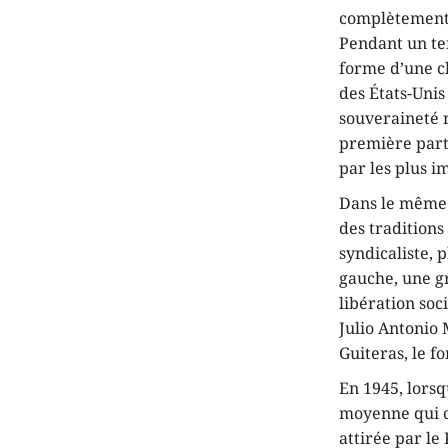
complètement, 
Pendant un te
forme d’une cl
des États-Unis
souveraineté 
première partie
par les plus 
Dans le même t
des tradition
syndicaliste, 
gauche, une gr
libération so
Julio Antonio
Guiteras, le 
En 1945, lorsq
moyenne qui co
attirée par le