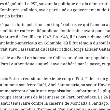
les dégoûtait. Le PSP, suivant la politique de « la démocrati
 Komintern stalinien, avait participé au gouvernement de 
encio Batista.
iré par la lutte politique anti-impérialiste, ce qui l’amena à
n militaire ratée en République dominicaine ayant pour bu
ictature de Trujillo en 1947. En 1948, il fit partie d’une dé
ant latino-américain en Colombie, où il fut témoin du soul
ait suivi l’assassinat du leader radical Jorge Eliécer Gaitán,
ussi lié au Parti orthodoxe de Chibás, un sénateur populair
Parti Authentique auquel il avait adhéré par le passé, et qu
ncio Batista réussit un deuxième coup d’État. Fidel et un 
tamment son frère Raúl, Abel Santamaría, sa soeur Haydé
mmencèrent à bâtir une organisation combattante, la plu
upe étant issus de la jeunesse du Parti orthodoxe. Le 26 ju
assaut téméraire contre la caserne de Moncada à Santiago. 
d’un grand nombre d’armes et d’en appeler à un soulèveme