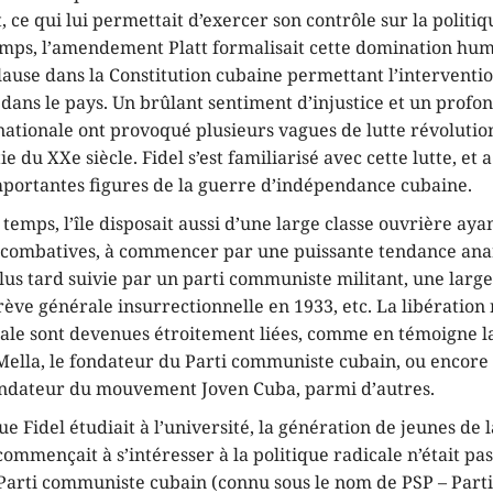
ce qui lui permettait d’exercer son contrôle sur la politiq
mps, l’amendement Platt formalisait cette domination humi
ause dans la Constitution cubaine permettant l’interventio
 dans le pays. Un brûlant sentiment d’injustice et un profo
nationale ont provoqué plusieurs vagues de lutte révolutio
 du XXe siècle. Fidel s’est familiarisé avec cette lutte, et a
importantes figures de la guerre d’indépendance cubaine.
emps, l’île disposait aussi d’une large classe ouvrière ay
s combatives, à commencer par une puissante tendance ana
plus tard suivie par un parti communiste militant, une larg
ève générale insurrectionnelle en 1933, etc. La libération 
ciale sont devenues étroitement liées, comme en témoigne l
 Mella, le fondateur du Parti communiste cubain, ou encore
fondateur du mouvement Joven Cuba, parmi d’autres.
ue Fidel étudiait à l’université, la génération de jeunes de l
mmençait à s’intéresser à la politique radicale n’était pas
 Parti communiste cubain (connu sous le nom de PSP – Parti