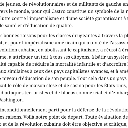
 de jeunes, de révolutionnaires et de militants de gauche 
avers le monde, pour qui Castro constitue un symbole de la 
 lutte contre l’impérialisme et d’une société garantissant à 
e santé et d’éducation de qualité.
rès bonnes raisons pour les classes dirigeantes à travers la p
t, et pour l’impérialisme américain qui a tenté de l’assassi
évolution cubaine, en abolissant le capitalisme, a réussi à é
me, à attribuer un toit à tous ses citoyens, à bâtir un syst
té capable de réduire la mortalité infantile et d’accroître
aux similaires à ceux des pays capitalistes avancés, et à am
niveau d’éducation de son peuple. Tout cela dans un pays 
uait le rôle de maison close et de casino pour les États-Unis,
 d’attaques terroristes et de blocus commercial et d’embar
ashington.
inconditionnellement parti pour la défense de la révolutio
 raisons. Voilà notre point de départ. Toute évaluation d
 et de la révolution cubaine doit être objective et critique, 