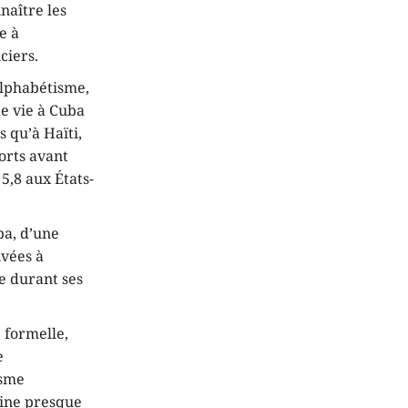
naître les
e à
ciers.
alphabétisme,
de vie à Cuba
s qu’à Haïti,
orts avant
 5,8 aux États-
ba, d’une
ivées à
e durant ses
 formelle,
e
isme
aine presque