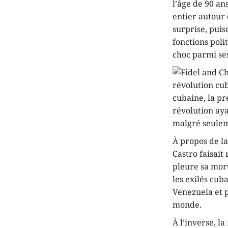
l’âge de 90 an
entier autour 
surprise, puis
fonctions poli
choc parmi se
révolution cub
cubaine, la pr
révolution aya
malgré seulem
À propos de l
Castro faisait
pleure sa mort
les exilés cub
Venezuela et p
monde.
À l’inverse, l