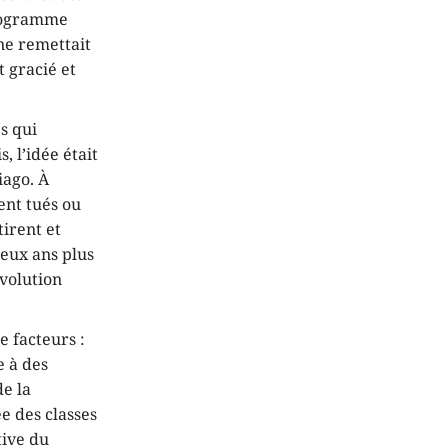
programme
 ne remettait
t gracié et
s qui
, l’idée était
iago. À
ent tués ou
irent et
deux ans plus
évolution
e facteurs :
e à des
de la
ée des classes
tive du