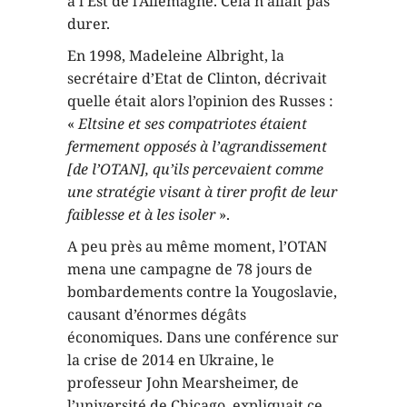
à l’Est de l’Allemagne. Cela n’allait pas
durer.
En 1998, Madeleine Albright, la
secrétaire d’Etat de Clinton, décrivait
quelle était alors l’opinion des Russes :
«
Eltsine et ses compatriotes étaient
fermement opposés à l’agrandissement
[de l’OTAN], qu’ils percevaient comme
une stratégie visant à tirer profit de leur
faiblesse et à les isoler
».
A peu près au même moment, l’OTAN
mena une campagne de 78 jours de
bombardements contre la Yougoslavie,
causant d’énormes dégâts
économiques. Dans une conférence sur
la crise de 2014 en Ukraine, le
professeur John Mearsheimer, de
l’université de Chicago, expliquait ce