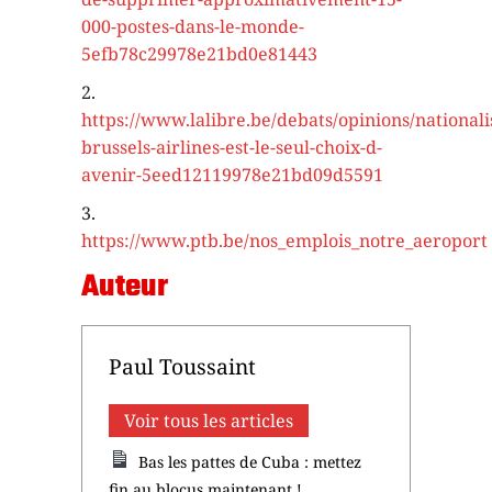
000-postes-dans-le-monde-
5efb78c29978e21bd0e81443
2.
https://www.lalibre.be/debats/opinions/nationali
brussels-airlines-est-le-seul-choix-d-
avenir-5eed12119978e21bd09d5591
3.
https://www.ptb.be/nos_emplois_notre_aeroport
Auteur
Paul Toussaint
Voir tous les articles
Bas les pattes de Cuba : mettez
fin au blocus maintenant !