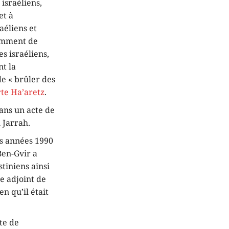
 israéliens,
et à
aéliens et
yamment de
es israéliens,
nt la
de « brûler des
te Ha’aretz
.
dans un acte de
 Jarrah.
les années 1990
Ben-Gvir a
tiniens ainsi
re adjoint de
en qu’il était
te de