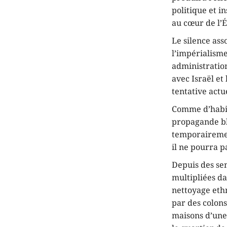
politique et 
au cœur de l’É
Le silence ass
l’impérialisme
administration
avec Israël et
tentative actu
Comme d’habitu
propagande bl
temporairemen
il ne pourra p
Depuis des sem
multipliées da
nettoyage ethn
par des colons 
maisons d’une 