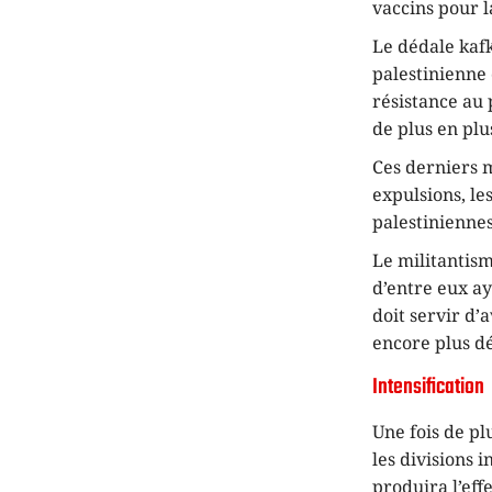
vaccins pour 
Le dédale kafk
palestinienne 
résistance au
de plus en plu
Ces derniers m
expulsions, le
palestiniennes
Le militantism
d’entre eux ay
doit servir d’
encore plus d
Intensification
Une fois de pl
les divisions 
produira l’eff