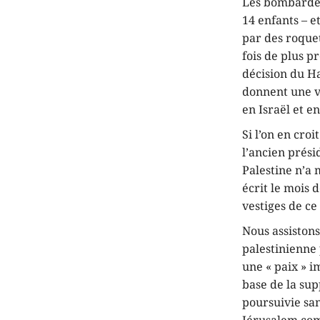
Les bombardem
14 enfants – e
par des roque
fois de plus 
décision du Ha
donnent une vi
en Israël et en
Si l’on en cro
l’ancien prés
Palestine n’a
écrit le mois 
vestiges de ce 
Nous assistons
palestinienne 
une « paix » 
base de la sup
poursuivie san