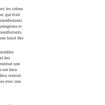
er, les colons
e, qui était
 manifestants
crymogènes et
manifestants.
 ont lancé des
assembler
el des
onstitué une
s ont bien
 lieu central
lies avec une