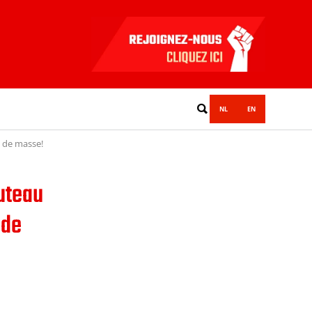
NL
EN
e de masse!
uteau
 de