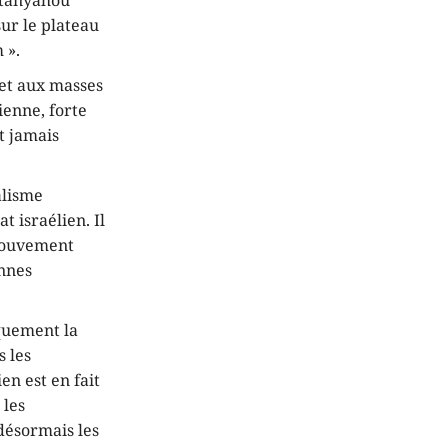
Netanyahou
sur le plateau
 ».
 et aux masses
ienne, forte
t jamais
alisme
 israélien. Il
 mouvement
ennes
quement la
s les
ien est en fait
 les
 désormais les