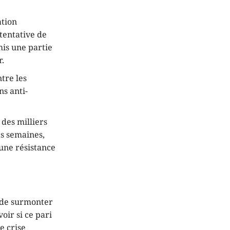
ation
 tentative de
mis une partie
r.
tre les
ns anti-
 des milliers
es semaines,
 une résistance
in de surmonter
oir si ce pari
e crise