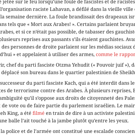
é jetée sur le feu lorsqu’une foule de fascistes et de racistes
’organisation raciste Lahavan, a défilé dans la vieille ville 
la semaine dernière. La foule brandissait des drapeaux isr
gans tels que « Mort aux Arabes! ». Certains parlaient bru
rabes, et si ce n’était pas possible, de tabasser des gauchist
usieurs reprises aux passants s’ils étaient gauchistes. Ava
 des personnes de droite parlaient sur les médias sociaux 
’hui » et appelaient à utiliser des armes,
comme le rappor
r, chef du parti fasciste Otzma Yehudit (« Pouvoir juif »), 
 déplacé son bureau dans le quartier palestinien de Sheikh
e successeur du parti fasciste Kach, qui a été interdit dans 
tes de terrorisme contre des Arabes. À plusieurs reprises, 
mbiguïté qu’il s’oppose aux droits de citoyenneté des Pales
t de vote ou de faire partie du parlement israélien. Le mai
eh King, a été
filmé
en train de dire à un activiste palestini
 balle l’ait touché à la jambe plutôt qu’entre les yeux.
 la police et de l’armée ont constitué une escalade conscien