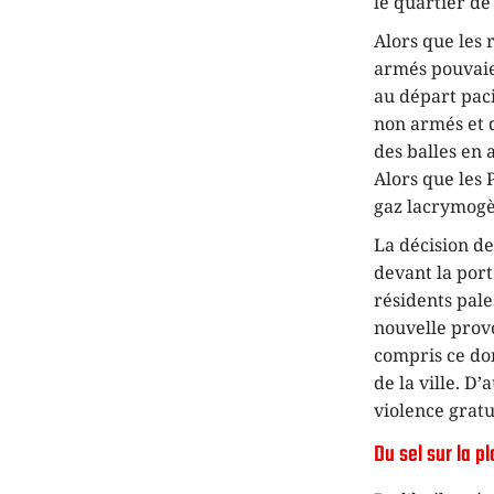
le quartier de
Alors que les 
armés pouvaien
au départ paci
non armés et d
des balles en 
Alors que les 
gaz lacrymogèn
La décision de
devant la por
résidents pale
nouvelle provo
compris ce don
de la ville. D
violence gratui
Du sel sur la pl