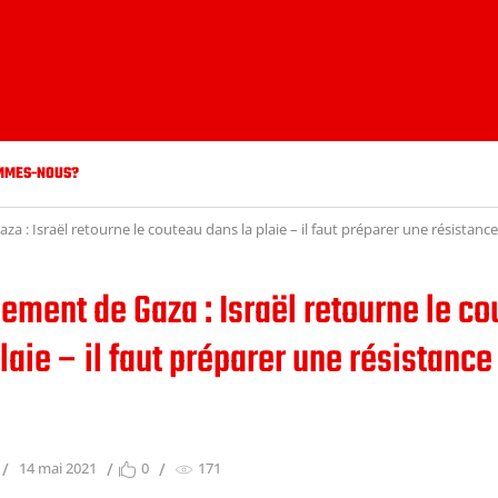
MMES-NOUS?
: Israël retourne le couteau dans la plaie – il faut préparer une résistanc
ment de Gaza : Israël retourne le co
laie – il faut préparer une résistance
14 mai 2021
0
171