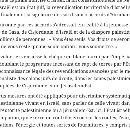
e capitale indivise d’Israël, la loi constitutionnelle de 
raël est un État juif, la revendication territoriale d’Israël 
 finalement la signature des soi-disant « accords d’Abraham
ironné par ces accords s’adressait en réalité à la jeunesse
 de Gaza, de Cisjordanie, d’Israël et de la diaspora palestin
illions de personnes : « Vous êtes seuls. Vos droits ne seron
l ne vous reste qu’une seule option : vous soumettre. »
volontiers encaissé le chèque en blanc fourni par l’impéri
oublant le programme incessant de rapt de terres par l’État
reconnaissance légale des revendications avancées par le
ionaliste des colons juifs de droite, dans les zones palestini
plées de Cisjordanie et de Jérusalem-Est.
eux mesures ont été appliqués pour discriminer systémati
estinienne vivant en Israël, sans parler de celle vivant dan
l’Autorité palestinienne ou à Jérusalem-Est. Ici, l’État israél
cupation, qui exerce un contrôle étroit sur les routes, l’eau,
ions, l’énergie et toutes sortes de fournitures, y compris