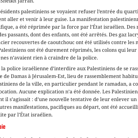
 Sheikh Jarrah.
résidents palestiniens se voyaient refuser l’entrée du quarti
t aller et venir à leur guise. La manifestation palestinienn
fique, a été réprimée par la force par l’État israélien. Des
es passants, dont des enfants, ont été arrêtés. Des gaz la
acier recouvertes de caoutchouc ont été utilisés contre les 
Palestiniens ont été durement réprimés, les colons qui leur
es n’avaient rien à craindre de la police.
 la police israélienne d’interdire aux Palestiniens de se r
te de Damas à Jérusalem-Est, lieu de rassemblement habitu
stiniens de la ville, en particulier pendant le ramadan, a c
cation. Aucune explication n’a été donnée. Les Palestinien
t il s’agissait : d’une nouvelle tentative de leur enlever un
’autres manifestations, pacifiques au départ, ont été accueil
te par l’État israélien.
aie