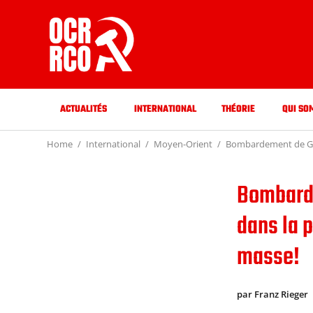
ACTUALITÉS
INTERNATIONAL
THÉORIE
QUI SO
Home
International
Moyen-Orient
Bombardement de Gaza 
Bombarde
dans la p
masse!
par Franz Rieger