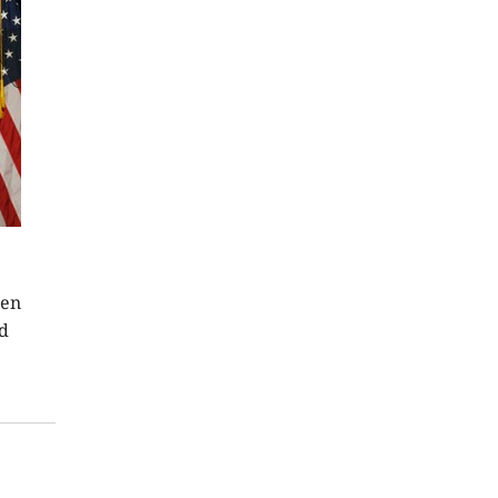
 en
ld