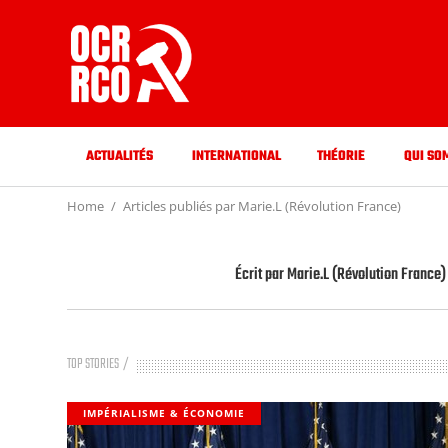
ACTUALITÉS
INTERNATIONAL
THÉORIE
QUI SO
Home
Articles publiés par Marie.L (Révolution France)
Écrit par
Marie.L (Révolution France)
TOP STORIES
IMPÉRIALISME & ÉCONOMIE