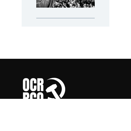
Révolution est la section belge
de l'Internationale Communiste Révolutionnaire
(www.marxist.com)
.