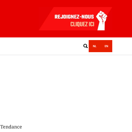
NL
EN
a Tendance