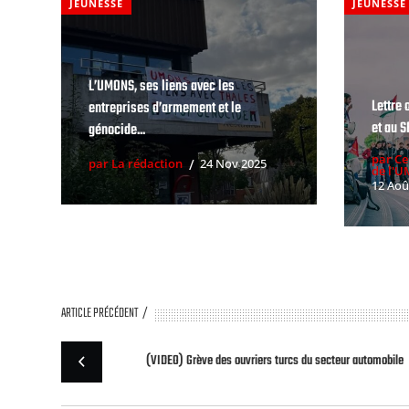
JEUNESSE
JEUNESSE
L’UMONS, ses liens avec les
Lettre 
entreprises d’armement et le
et au S
génocide...
par Ce
par La rédaction
24 Nov 2025
de l'
12 Aoû
ARTICLE PRÉCÉDENT
(VIDEO) Grève des ouvriers turcs du secteur automobile