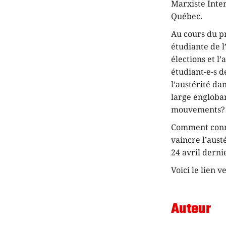
Marxiste Inte
Québec.
Au cours du p
étudiante de l
élections et l’
étudiant-e-s d
l’austérité da
large engloban
mouvements?
Comment conne
vaincre l’aust
24 avril derni
Voici le lien v
Auteur