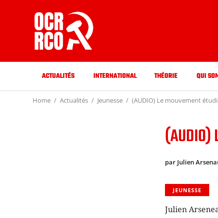
ACTUALITÉS
INTERNATIONAL
THÉORIE
QUI SO
Home
Actualités
Jeunesse
(AUDIO) Le mouvement étudi
(AUDIO) 
par Julien Arsena
JEUNESSE
Julien Arsene