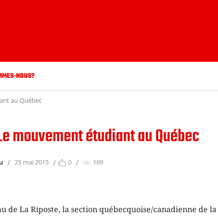
MMES-NOUS?
ant au Québec
Le mouvement étudiant au Québec
u
25 mai 2015
0
169
au de La Riposte, la section québecquoise/canadienne de l