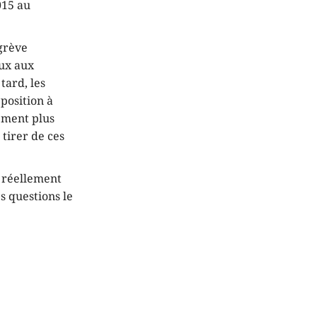
015 au
 grève
aux aux
 tard, les
pposition à
vement plus
 tirer de ces
 réellement
s questions le