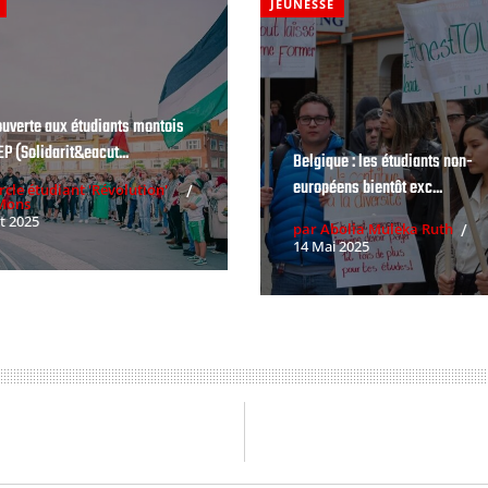
JEUNESSE
ouverte aux étudiants montois
EP (Solidarit&eacut...
Belgique : les étudiants non-
européens bientôt exc...
rcle étudiant 'Révolution'
UMons
t 2025
par Abolia Muleka Ruth
14 Mai 2025