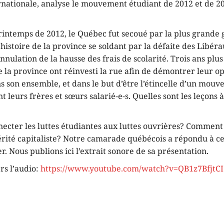
rnationale, analyse le mouvement étudiant de 2012 et de 2
rintemps de 2012, le Québec fut secoué par la plus grande
’histoire de la province se soldant par la défaite des Libér
annulation de la hausse des frais de scolarité. Trois ans plus
e la province ont réinvesti la rue afin de démontrer leur o
ns son ensemble, et dans le but d’être l’étincelle d’un mou
t leurs frères et sœurs salarié-e-s. Quelles sont les leçons à
cter les luttes étudiantes aux luttes ouvrières? Comment
érité capitaliste? Notre camarade québécois a répondu à ce
er. Nous publions ici l’extrait sonore de sa présentation.
ers l’audio:
https://www.youtube.com/watch?v=QB1z7BfjtCI