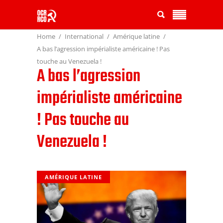
Home
International
Amérique latine
A bas l’agression impérialiste américaine ! Pas
touche au Venezuela !
A bas l’agression
impérialiste américaine
! Pas touche au
Venezuela !
AMÉRIQUE LATINE