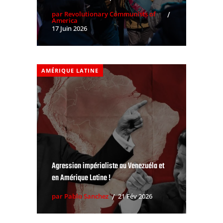
par Revolutionary Communists of
America
17 Juin 2026
AMÉRIQUE LATINE
Agression impérialiste au Venezuéla et
en Amérique Latine !
par Pablo Sanchez
21 Fév 2026