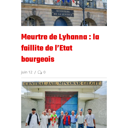
Meurtre de Lyhanna : la
faillite de l’Etat
bourgeois
juin 12
0