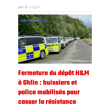
juin 15
0
Fermeture du dépôt H&M
à Ghlin : huissiers et
police mobilisés pour
casser la résistance