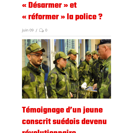
« Désarmer » et
« réformer » la police ?
juin 09
0
Témoignage d’un jeune
conscrit suédois devenu