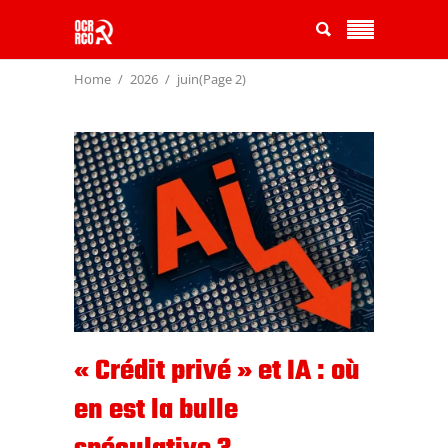
Home
2026
juin
(Page 2)
« Crédit privé » et IA : où
en est la bulle