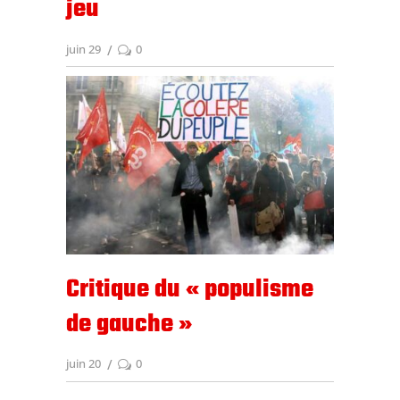
jeu
juin 29
0
Critique du « populisme
de gauche »
juin 20
0