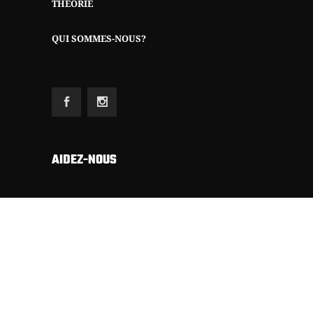
THÉORIE
QUI SOMMES-NOUS?
AIDEZ-NOUS
Etant totalement autofinancé (sans subsides,
sans annonces commerciales, ni riches sponsors)
nous dépendons exclusivement du soutien
financier de nos sympathisants pour publier
notre revue.