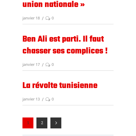
union nationale »
janvier 18
0
Ben Ali est parti. Il faut
chasser ses complices !
janvier 17
0
La révolte tunisienne
janvier 13
0
1
2