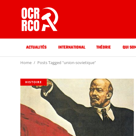
ACTUALITÉS
INTERNATIONAL
THÉORIE
QUI SO
Home
Posts Tagged "union-sovietique"
HISTOIRE