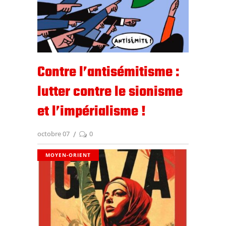
Contre l’antisémitisme :
lutter contre le sionisme
et l’impérialisme !
octobre 07
0
MOYEN-ORIENT