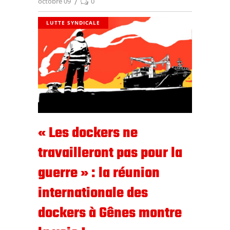
octobre 09
0
LUTTE SYNDICALE
« Les dockers ne
travailleront pas pour la
guerre » : la réunion
internationale des
dockers à Gênes montre