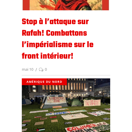
Stop à l’attaque sur
Rafah! Combattons
l’impérialisme sur le
front intérieur!
mai 10
0
AMÉRIQUE DU NORD