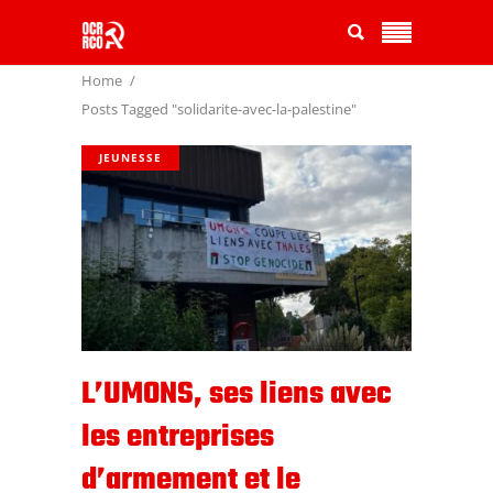
Home
Posts Tagged "solidarite-avec-la-palestine"
JEUNESSE
L’UMONS, ses liens avec
les entreprises
d’armement et le