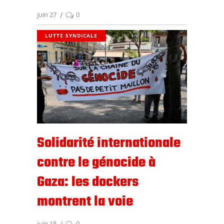
juin 27
0
LUTTE SYNDICALE
Solidarité internationale
contre le génocide à
Gaza: les dockers
montrent la voie
juin 15
0