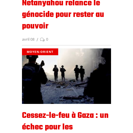
Netanyahou relance le
génocide pour rester au
pouvoir
avril 08
0
MOYEN-ORIENT
Cessez-le-feu à Gaza : un
échec pour les