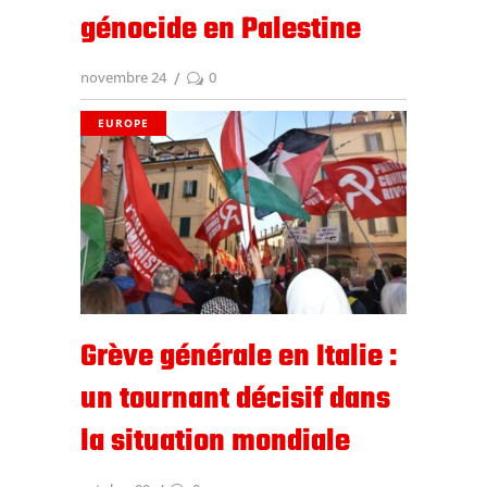
génocide en Palestine
novembre 24
0
EUROPE
Grève générale en Italie :
un tournant décisif dans
la situation mondiale