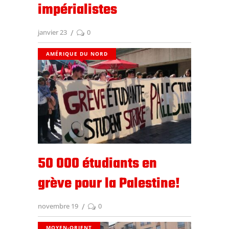
impérialistes
janvier 23
0
AMÉRIQUE DU NORD
50 000 étudiants en
grève pour la Palestine!
novembre 19
0
MOYEN-ORIENT