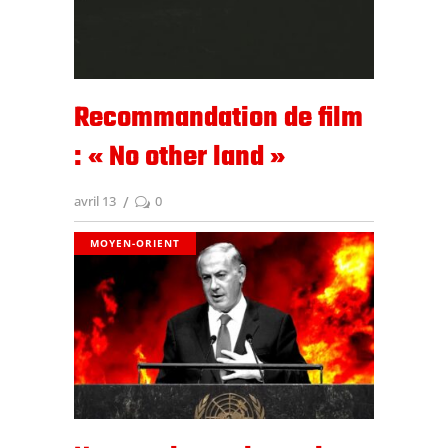
Recommandation de film
: « No other land »
avril 13
0
MOYEN-ORIENT