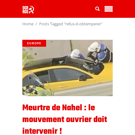
Home
Posts Tagged "refus-d-obtemperer"
EUROPE
Meurtre de Nahel : le
mouvement ouvrier doit
intervenir !