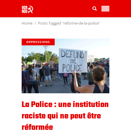
Home
Posts Tagged "reforme-de-la-police"
OPPRESSIONS
La Police : une institution
raciste qui ne peut être
réformée