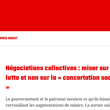
MMES-NOUS?
Négociations collectives : miser sur
lutte et non sur la « concertation so
»
Le gouvernement et le patronat savaient ce qu'ils faisa
verrouillant les augmentations de salaire. La norme sal