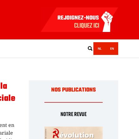
NL
EN
 la
NOS PUBLICATIONS
ciale
NOTRE REVUE
ient en
ariale