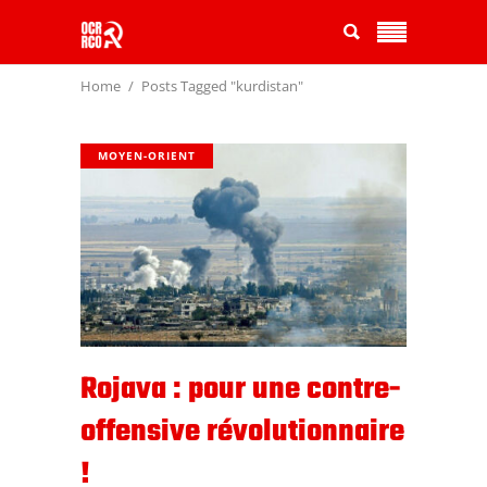
Home
Posts Tagged "kurdistan"
MOYEN-ORIENT
Rojava : pour une contre-
offensive révolutionnaire
!