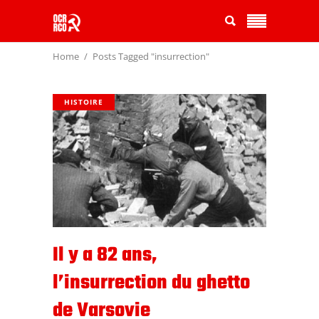
Home
Posts Tagged "insurrection"
HISTOIRE
Il y a 82 ans,
l’insurrection du ghetto
de Varsovie