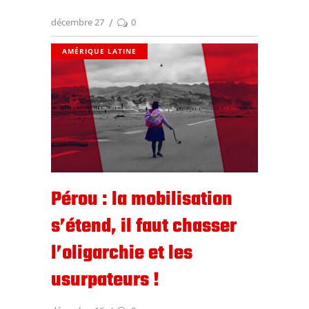
décembre 27
0
AMÉRIQUE LATINE
Pérou : la mobilisation
s’étend, il faut chasser
l’oligarchie et les
usurpateurs !