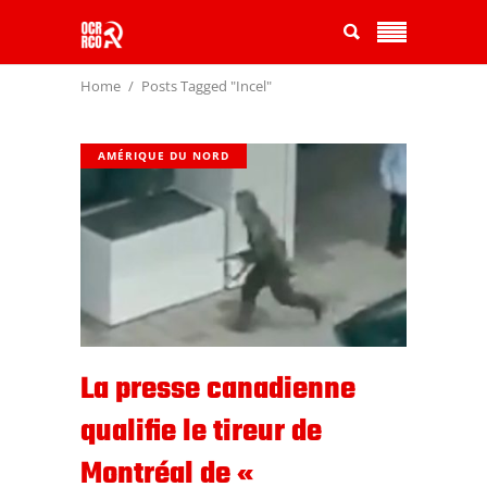
Home
Posts Tagged "Incel"
AMÉRIQUE DU NORD
La presse canadienne
qualifie le tireur de
Montréal de «