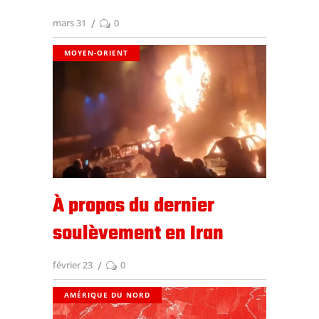
mars 31
0
MOYEN-ORIENT
À propos du dernier
soulèvement en Iran
février 23
0
AMÉRIQUE DU NORD