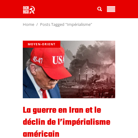
Home
Posts Tagged "Impérialisme"
MOYEN-ORIENT
La guerre en Iran et le
déclin de l’impérialisme
américain