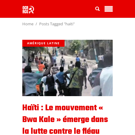
Home
Posts Tagged "haiti"
AMÉRIQUE LATINE
Haïti : Le mouvement «
Bwa Kale » émerge dans
la lutte contre le fléau