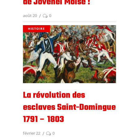
de Jovenel Moïse !
août 20
0
HISTOIRE
La révolution des
esclaves Saint-Domingue
1791 – 1803
février 22
0