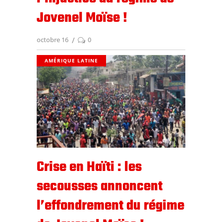
Jovenel Moïse !
octobre 16
0
AMÉRIQUE LATINE
Crise en Haïti : les
secousses annoncent
l’effondrement du régime