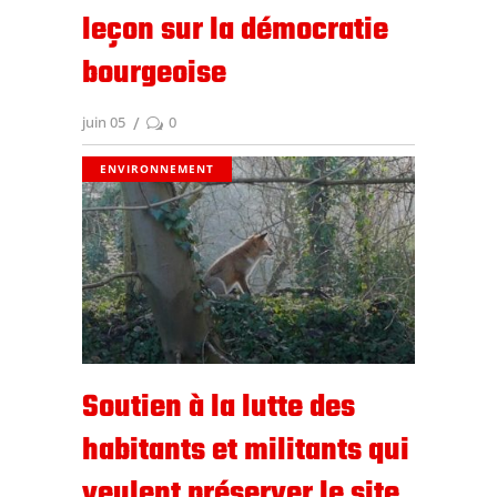
leçon sur la démocratie
bourgeoise
juin 05
0
ENVIRONNEMENT
Soutien à la lutte des
habitants et militants qui
veulent préserver le site