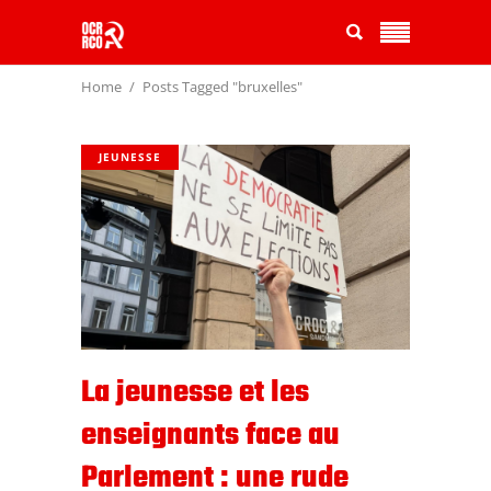
Home
Posts Tagged "bruxelles"
JEUNESSE
La jeunesse et les
enseignants face au
Parlement : une rude