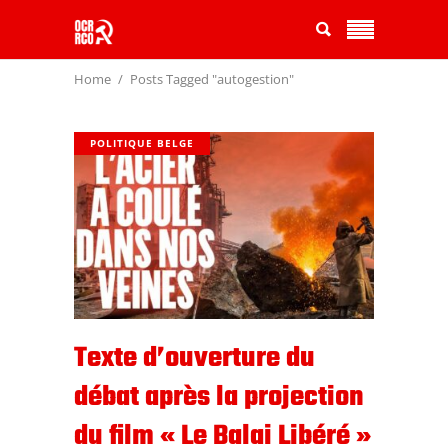
Home
Posts Tagged "autogestion"
POLITIQUE BELGE
Texte d’ouverture du
débat après la projection
du film « Le Balai Libéré »