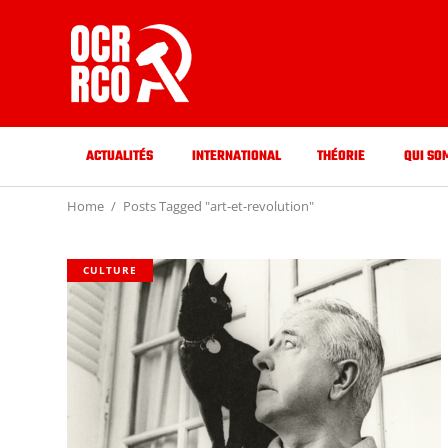
ACTUALITÉS
INTERNATIONAL
THÉORIE
QUI SO
Home
Posts Tagged "art-et-revolution"
CULTURE