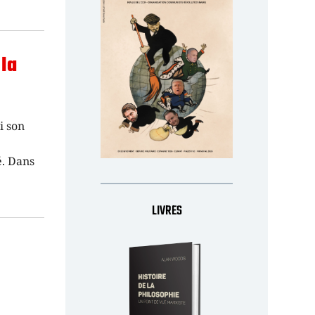
 la
i son
é. Dans
LIVRES