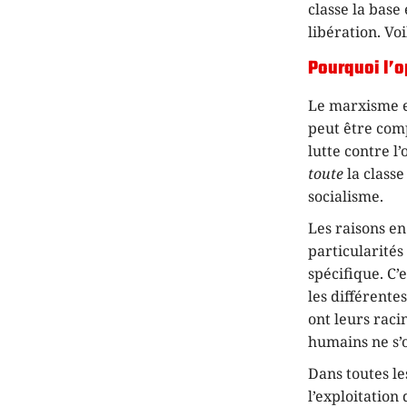
classe la base
libération. Vo
Pourquoi l’o
Le marxisme 
peut être comp
lutte contre 
toute
la classe
socialisme.
Les raisons en
particularité
spécifique. C’e
les différente
ont leurs raci
humains ne s’o
Dans toutes les
l’exploitation