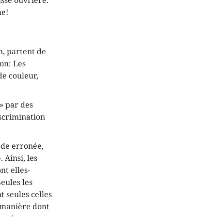
asse ouvrière.
me!
n, partent de
on: Les
de couleur,
 » par des
iscrimination
ode erronée,
 Ainsi, les
nt elles-
eules les
 seules celles
a manière dont