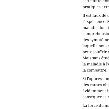
cette lutte do
pratiques extr
Il est faux de
l’expérience. 
maladie dont 
compréhension
des symptômes,
laquelle nous
peux souffrir
Mais sans étud
la maladie à l
la combattre.
Si l’oppressio
des causes obj
évidemment im
conséquence n
La force du ma