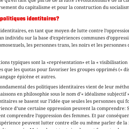
se qu’en tant que partie de la lutte révolutionnaire de la cl
sement du capitalisme et pour la construction du socialis
 politiques identitaires?
 identitaires, en tant que moyen de lutte contre l’oppressio
’un individu sur la base d’expériences communes d’oppressi
mosexuels, les personnes trans, les noirs et les personnes 
ions typiques sont la «représentation» et la « visibilisation
s que les quotas pour favoriser les groupes opprimés (« d
 langage épicène et autres.
ondamental des politiques identitaires vient de leur méth
issons en philosophie sous le nom d’« idéalisme subjectif ».
ntitaires se basent sur l’idée que seules les personnes qui fo
ience d’une certaine oppression peuvent la comprendre: S
t comprendre l’oppression des femmes. Et par conséquent
expérience peuvent lutter contre elle ou même parler de l