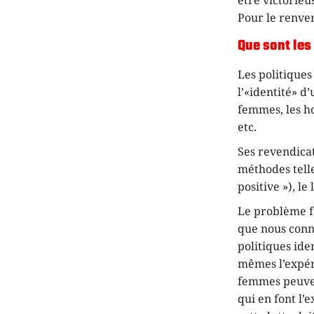
être victorieu
Pour le renver
Que sont les
Les politiques
l’«identité» d
femmes, les ho
etc.
Ses revendicat
méthodes telle
positive »), le
Le problème f
que nous conna
politiques ide
mêmes l’expér
femmes peuven
qui en font l’