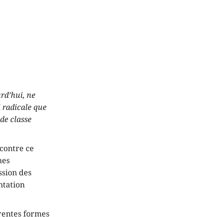
rd’hui, ne
i radicale que
de classe
 contre ce
mes
ssion des
ntation
érentes formes