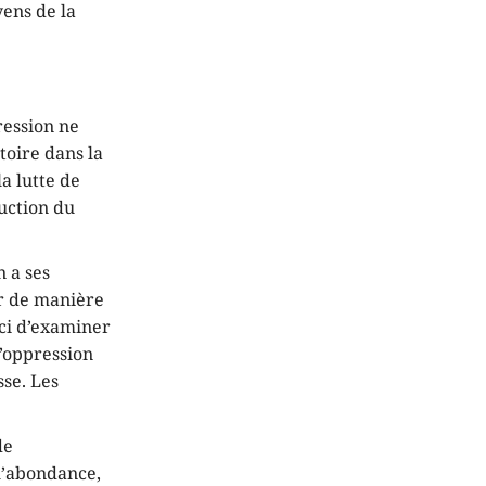
yens de la
ession ne
ctoire dans la
la lutte de
uction du
 a ses
er de manière
 ici d’examiner
d’oppression
sse. Les
de
 l’abondance,