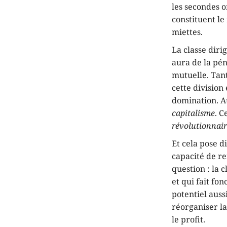
les secondes o
constituent le
miettes.
La classe diri
aura de la pén
mutuelle. Tant
cette division
domination. A
capitalisme
. C
révolutionnai
Et cela pose d
capacité de re
question : la 
et qui fait fo
potentiel auss
réorganiser la
le profit.