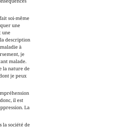
 conséquences
 fait soi-même
tiquer une
t une
la description
 maladie à
rsement, je
tant malade.
e la nature de
dont je peux
 compréhension
donc, il est
oppression. La
 la société de