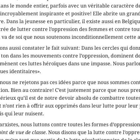
ans le monde entier, parfois avec un véritable caractère de
incroyablement inspirante et positive! Elle abrite un gran
e. Dans la jeunesse en particulier, il existe aussi en Belgiq
ée de lutter contre l’oppression des femmes et contre tout
l va de soi que nous soutenons inconditionnellement cette a
ns aussi constater le fait suivant: Dans les cercles qui do
e ton dans les mouvements contre l’oppression, dominent de
mènent ces luttes héroïques dans une impasse. Nous parlon
ques identitaires».
 nous ne rejetons pas ces idées parce que nous sommes cont
tion. Bien au contraire! C’est justement parce que nous pre
sérieux qu’il est de notre devoir absolu de combattre toutes
n’ont rien à offrir aux opprimés dans leur lutte pour leur
is qui leur nuisent.
rxistes, nous luttons contre toutes les formes d’oppression
int de vue de classe
. Nous disons que la lutte contre l’oppr