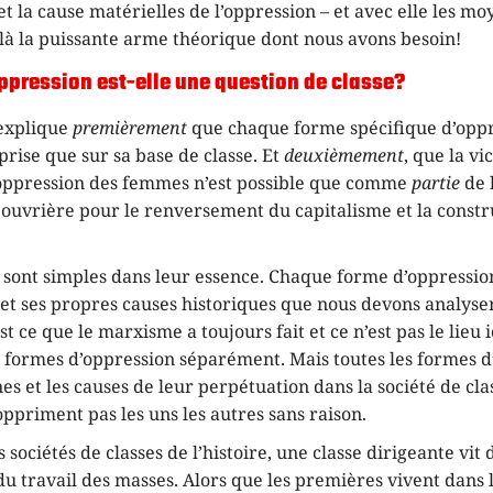
 et la cause matérielles de l’oppression – et avec elle les mo
ilà la puissante arme théorique dont nous avons besoin!
ppression est-elle une question de classe?
explique
premièrement
que chaque forme spécifique d’oppr
rise que sur sa base de classe. Et
deuxièmement
, que la vi
l’oppression des femmes n’est possible que comme
partie
de 
 ouvrière pour le renversement du capitalisme et la constr
 sont simples dans leur essence. Chaque forme d’oppression
s et ses propres causes historiques que nous devons analys
st ce que le marxisme a toujours fait et ce n’est pas le lieu
s formes d’oppression séparément. Mais toutes les formes 
nes et les causes de leur perpétuation dans la société de cla
ppriment pas les uns les autres sans raison.
 sociétés de classes de l’histoire, une classe dirigeante vit 
 du travail des masses. Alors que les premières vivent dans