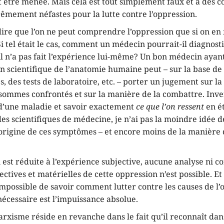
it être menée. Mais cela est tout simplement faux et a des
êmement néfastes pour la lutte contre l’oppression.
 dire que l’on ne peut comprendre l’oppression que si on en
Si tel était le cas, comment un médecin pourrait-il diagnos
il n’a pas fait l’expérience lui-même? Un bon médecin ayan
 scientifique de l’anatomie humaine peut – sur la base de 
 des tests de laboratoire, etc. – porter un jugement sur la
 sommes confrontés et sur la manière de la combattre. Inve
 d’une maladie et savoir exactement
ce que l’on ressent
en é
es scientifiques de médecine, je n’ai pas la moindre idée d
’origine de ces symptômes – et encore moins de la manière 
n est réduite à l’expérience subjective, aucune analyse ni
ectives et matérielles de cette oppression n’est possible. Et 
possible de savoir comment lutter contre les causes de l’
écessaire est l’impuissance absolue.
rxisme réside en revanche dans le fait qu’il reconnaît dans