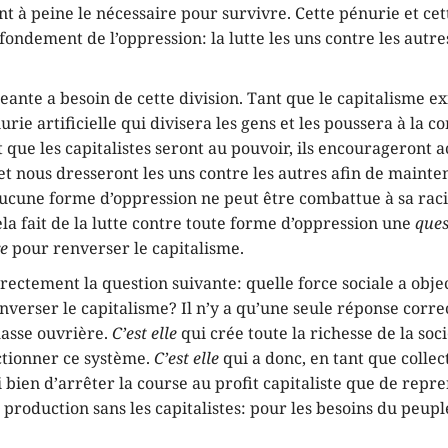
nt à peine le nécessaire pour survivre. Cette pénurie et ce
 fondement de l’oppression: la lutte les uns contre les autre
geante a besoin de cette division. Tant que le capitalisme exi
urie artificielle qui divisera les gens et les poussera à la 
 que les capitalistes seront au pouvoir, ils encourageront 
 et nous dresseront les uns contre les autres afin de mainte
ucune forme d’oppression ne peut être combattue à sa rac
ela fait de la lutte contre toute forme d’oppression une
ques
re
pour renverser le capitalisme.
irectement la question suivante: quelle force sociale a obj
nverser le capitalisme? Il n’y a qu’une seule réponse corre
classe ouvrière.
C’est elle
qui crée toute la richesse de la soci
nctionner ce système.
C’est elle
qui a donc, en tant que collect
i bien d’arrêter la course au profit capitaliste que de repr
 production sans les capitalistes: pour les besoins du peup