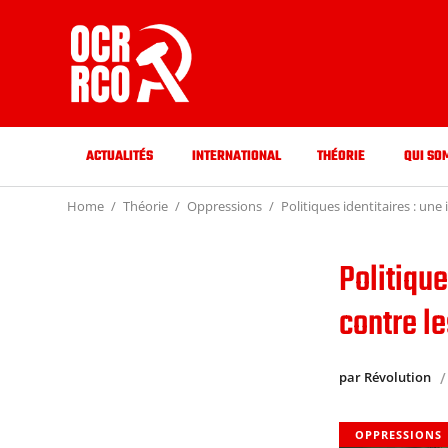
ACTUALITÉS
INTERNATIONAL
THÉORIE
QUI SO
Home
Théorie
Oppressions
Politiques identitaires : un
Politique
contre l
par Révolution
OPPRESSIONS