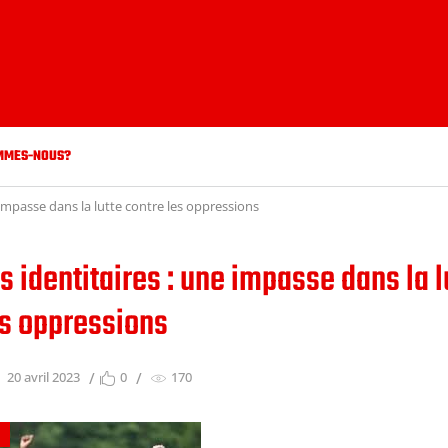
MMES-NOUS?
e impasse dans la lutte contre les oppressions
s identitaires : une impasse dans la l
es oppressions
20 avril 2023
0
170