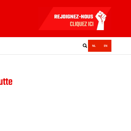
NL
EN
utte