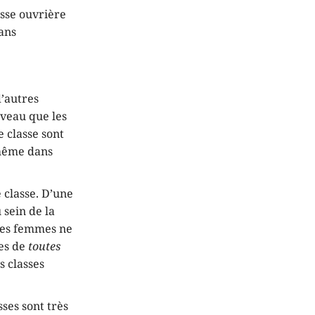
asse ouvrière
dans
d’autres
iveau que les
e classe sont
e même dans
 classe. D’une
 sein de la
 des femmes ne
mes de
toutes
s classes
ses sont très