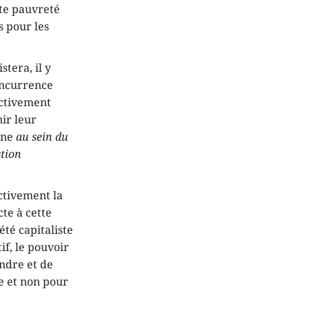
tte pauvreté
s pour les
stera, il y
concurrence
activement
nir leur
ine
au sein du
tion
ectivement la
cte à cette
été capitaliste
if, le pouvoir
endre et de
le et non pour