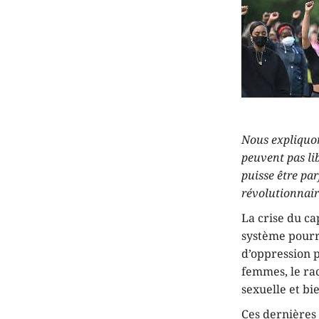
Nous expliquon
peuvent pas li
puisse être pa
révolutionnair
La crise du ca
système pourri
d’oppression 
femmes, le rac
sexuelle et bi
Ces dernières 