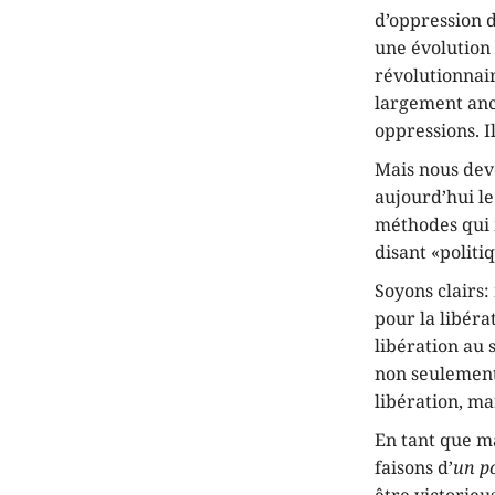
d’oppression d
une évolution 
révolutionnair
largement ancr
oppressions. I
Mais nous devo
aujourd’hui l
méthodes qui 
disant «politi
Soyons clairs:
pour la libéra
libération au 
non seulement 
libération, ma
En tant que ma
faisons d’
un po