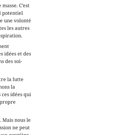
 masse. C’est
d potentiel
ue une volonté
es les autres
spiration.
nnent
s idées et des
s des soi-
re la lutte
nons la
 ces idées qui
 propre
. Mais nous le
ession ne peut