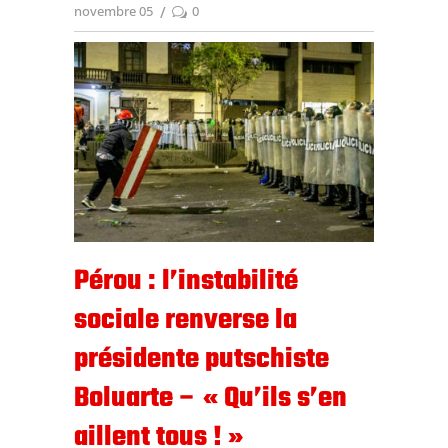
novembre 05
0
Pérou : l’instabilité
sociale renverse la
présidente putschiste
Boluarte – « Qu’ils s’en
aillent tous ! »