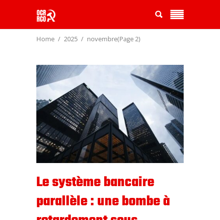
Home
2025
novembre
(Page 2)
Le système bancaire
parallèle : une bombe à