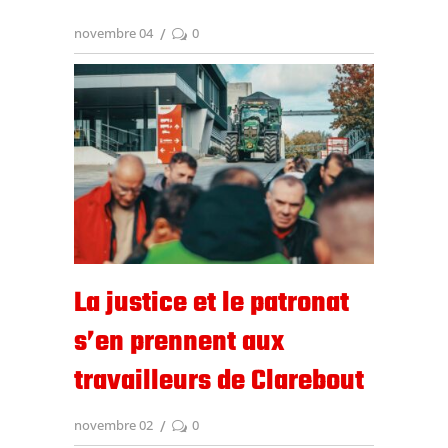
novembre 04
0
La justice et le patronat
s’en prennent aux
travailleurs de Clarebout
novembre 02
0