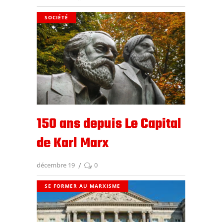
SOCIÉTÉ
150 ans depuis Le Capital
de Karl Marx
décembre 19
0
SE FORMER AU MARXISME