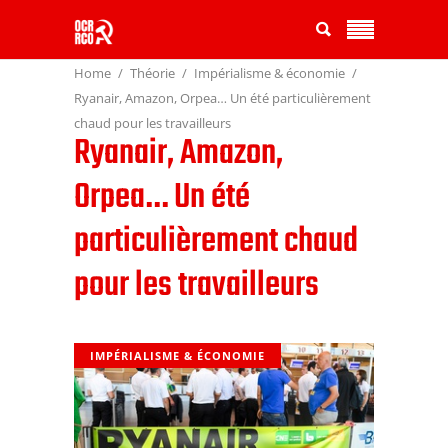
Home
Théorie
Impérialisme & économie
Ryanair, Amazon, Orpea… Un été particulièrement
chaud pour les travailleurs
Ryanair, Amazon,
Orpea… Un été
particulièrement chaud
pour les travailleurs
IMPÉRIALISME & ÉCONOMIE