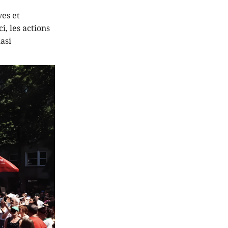
ves et
i, les actions
asi