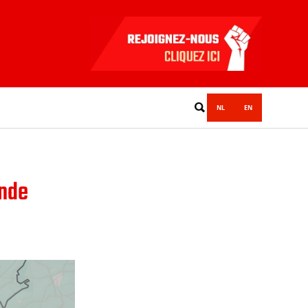
NL
EN
onde