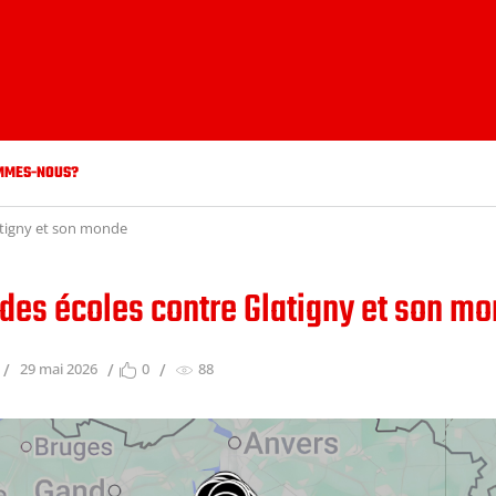
MMES-NOUS?
atigny et son monde
 des écoles contre Glatigny et son m
29 mai 2026
0
88