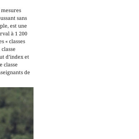
s mesures
oussant sans
ple, est une
rval à 1 200
es « classes
 classe
ut d’index et
e classe
nseignants de