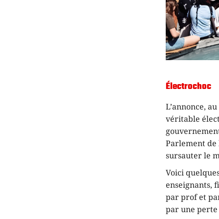
Électrochoc
L’annonce, au
véritable élect
gouvernement 
Parlement de l
sursauter le 
Voici quelque
enseignants, f
par prof et p
par une perte