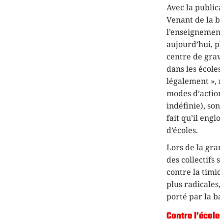
Avec la publi
Venant de la b
l’enseignemen
aujourd’hui, pl
centre de grav
dans les école
légalement », 
modes d’action
indéfinie), so
fait qu’il eng
d’écoles.
Lors de la gra
des collectifs
contre la timi
plus radicale
porté par la b
Contre l’écol