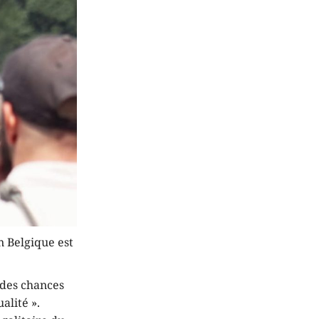
n Belgique est
 des chances
alité ».