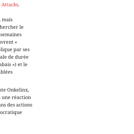
 Attacks
.
, mais
echercher le
s semaines
uvrent «
plique par ses
rale de durée
bais ») et le
mblées
ste Onkelinx,
à une réaction
ans des actions
mocratique