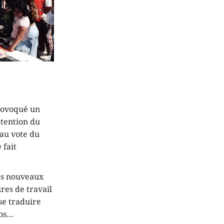
provoqué un
intention du
au vote du
 fait
es nouveaux
res de travail
se traduire
ros…