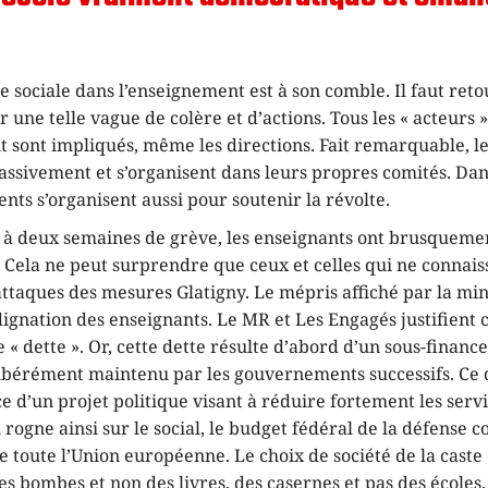
e sociale dans l’enseignement est à son comble. Il faut ret
 une telle vague de colère et d’actions. Tous les « acteurs 
 sont impliqués, même les directions. Fait remarquable, le
assivement et s’organisent dans leurs propres comités. Dan
rents s’organisent aussi pour soutenir la révolte.
el à deux semaines de grève, les enseignants ont brusqueme
. Cela ne peut surprendre que ceux et celles qui ne connais
attaques des mesures Glatigny. Le mépris affiché par la mini
ndignation des enseignants. Le MR et Les Engagés justifient
 « dette ». Or, cette dette résulte d’abord d’un sous-finan
libérément maintenu par les gouvernements successifs. Ce 
ce d’un projet politique visant à réduire fortement les servi
rogne ainsi sur le social, le budget fédéral de la défense co
e toute l’Union européenne. Le choix de société de la caste 
des bombes et non des livres, des casernes et pas des écoles.