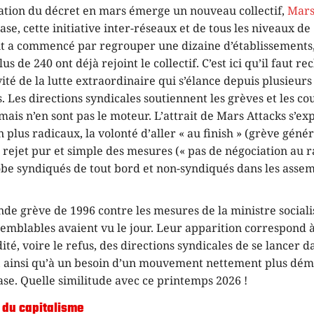
cation du décret en mars émerge un nouveau collectif,
Mars
ase, cette initiative inter-réseaux et de tous les niveaux de
t a commencé par regrouper une dizaine d’établissements
us de 240 ont déjà rejoint le collectif. C’est ici qu’il faut r
ité de la lutte extraordinaire qui s’élance depuis plusieur
s. Les directions syndicales soutiennent les grèves et les co
mais n’en sont pas le moteur. L’attrait de Mars Attacks s’ex
 plus radicaux, la volonté d’aller « au finish » (grève géné
n rejet pur et simple des mesures (« pas de négociation au ra
lobe syndiqués de tout bord et non-syndiqués dans les asse
nde grève de 1996 contre les mesures de la ministre sociali
 semblables avaient vu le jour. Leur apparition correspond 
dité, voire le refus, des directions syndicales de se lancer d
s, ainsi qu’à un besoin d’un mouvement nettement plus dé
ase. Quelle similitude avec ce printemps 2026 !
e du capitalisme