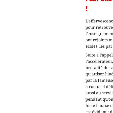
!
L’effervescenc
pour retrouver
l’enseignement
ont rejoints m
écoles, les pa
Suite à l’app
l’accélérateur
brutalité des 
qu’attiser l’i
par la fameuse
structurel dé
aussi au servi
pendant qu’on 
forte hausse d
est évident : 