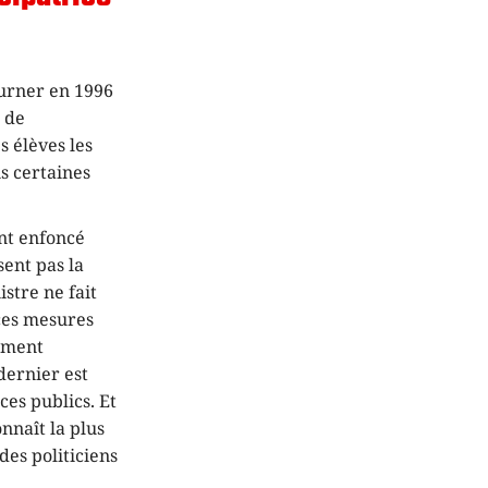
ourner en 1996
» de
s élèves les
s certaines
nt enfoncé
sent pas la
stre ne fait
 ces mesures
cement
dernier est
ces publics. Et
nnaît la plus
des politiciens