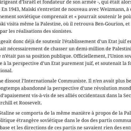
irigeant d’Israël et fondateur de son armée -, qui était alo
. En 1943, Maïski s’entretint de nouveau avec Weizmann, à q
nement soviétique comprenait et « pourrait soutenir le poi
ïski visita même la Palestine, où il retrouva Ben-Gourion, e
ar les réalisations des sionistes.
eait donc déjà de soutenir l’établissement d’un Etat juif e
ait nécessairement de chasser un demi-million de Palestin
e n’était pas sa position publique. Officiellement, l’Union so
e à la perspective d’un Etat purement juif, et soutenait la 
ional.
ne dissout l’Internationale Communiste. Il n’en avait plus be
longtemps abandonné la perspective d’une révolution mondia
 d’apaisement vis-à-vis de ses alliés occidentaux dans la S
chill et Roosevelt.
taline se comporta de la même manière à propos de la Pales
olitique étrangère soviétique dans le dos des partis commu
base et les directions de ces partis ne savaient rien des en