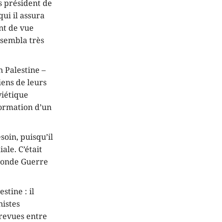
rs président de
ui il assura
nt de vue
t sembla très
n Palestine –
iens de leurs
viétique
formation d’un
soin, puisqu’il
le. C’était
econde Guerre
tine : il
nistes
trevues entre