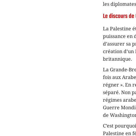
les diplomates
Le discours de
La Palestine é
puissance en d
d’assurer sa p
création d’un E
britannique.
La Grande-Bret
fois aux Arabe
régner ». En ré
séparé. Non pa
régimes arabes
Guerre Mondial
de Washington
C’est pourquo
Palestine en f