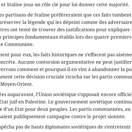
 et Staline joua un rôle clé pour lui donner cette majorité.
les partisans de Staline préféreraient que ces faits tombent 
 préserver la légende qui les dépeint comme des adversaire
tres ont tenté de trouver des justifications pour expliquer 
es principes fondamentaux établis lors des quatre premiers
ale Communiste.
t pour eux, les faits historiques ne s’effacent pas aisémen
oncrète. Aucune contorsion argumentative ne peut justifier 
 verrons comment et pourquoi il en vint à abandonner la po
ment cette décision cruciale ricocha sur les partis commun
u Moyen-Orient.
s auparavant, l’Union soviétique s’opposait encore officie
Etat juif en Palestine. Le gouvernement soviétique continu
ée d’un Etat pour deux peuples. Les partis communistes, a
aisaient publiquement campagne contre le projet sioniste.
mpêcha pas de hauts diplomates soviétiques de s’entretenir