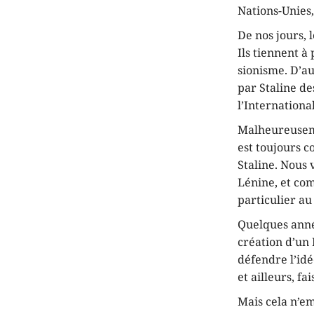
Nations-Unies,
De nos jours, 
Ils tiennent à
sionisme. D’au
par Staline d
l’Internation
Malheureusemen
est toujours c
Staline. Nous
Lénine, et com
particulier a
Quelques année
création d’un 
défendre l’id
et ailleurs, f
Mais cela n’e