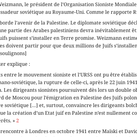
eizmann, le président de l’Organisation Sioniste Mondiale,
assadeur soviétique au Royaume-Uni. Comme le rapporte R
rde l’avenir de la Palestine. Le diplomate soviétique décl
ne partie des Arabes palestiniens devra inévitablement êt
uifs puissent s’installer en Terre promise. Weizmann esti
es doivent partir pour que deux millions de Juifs s’installen
 soulignons]
ker explique :
cts entre le mouvement sioniste et l’URSS ont pu être établi
mano-soviétique, la rupture de celle-ci, après le 22 juin 194
. Les dirigeants sionistes poursuivent dès lors un double ob
rd de Moscou pour l’émigration en Palestine des Juifs polon
ire soviétique […] et, surtout, convaincre les dirigeants bol
que la création d’un Etat juif en Palestine n’est nullement c
érêts. »
2
e rencontre à Londres en octobre 1941 entre Maïski et Dav