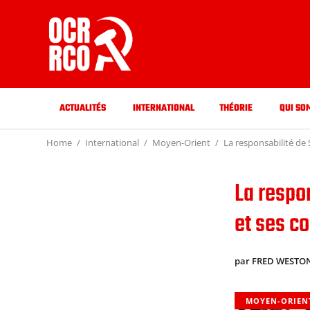
ACTUALITÉS
INTERNATIONAL
THÉORIE
QUI SO
Home
International
Moyen-Orient
La responsabilité de 
La respon
et ses c
par FRED WESTO
MOYEN-ORIEN