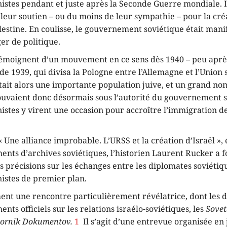
nistes pendant et juste après la Seconde Guerre mondiale. Il
leur soutien – ou du moins de leur sympathie – pour la cré
alestine. En coulisse, le gouvernement soviétique était man
er de politique.
témoignent d’un mouvement en ce sens dès 1940 – peu après
 de 1939, qui divisa la Pologne entre l’Allemagne et l’Union 
ait alors une importante population juive, et un grand no
rouvaient donc désormais sous l’autorité du gouvernement s
nistes y virent une occasion pour accroître l’immigration de
« Une alliance improbable. L’URSS et la création d’Israël », é
nts d’archives soviétiques, l’historien Laurent Rucker a f
s précisions sur les échanges entre les diplomates soviétiq
nistes de premier plan.
ent une rencontre particulièrement révélatrice, dont les d
ents officiels sur les relations israélo-soviétiques, les
Sovet
bornik Dokumentov.
1
Il s’agit d’une entrevue organisée en 