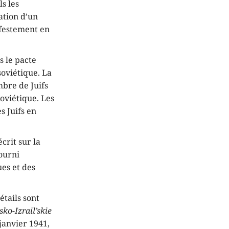
s les
ation d’un
ifestement en
 le pacte
soviétique. La
mbre de Juifs
oviétique. Les
s Juifs en
crit sur la
ourni
ues et des
étails sont
sko-Izrail’skie
janvier 1941,