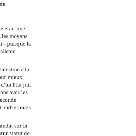
te.
e était une
us les moyens
i – puisque la
rialisme
alestine à la
pour mieux
 d’un Etat juif
ons avec les
 Seconde
e Londres mais
andat sur la
tur statut de