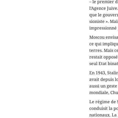
– le premier d
l’Agence Juive
que le gouver
sioniste ». Ma
impressionné p
Moscou envisag
ce qui impliqu
terres. Mais c
restait opposé
seul Etat binat
En 1943, Stali
avait depuis 
aussi un geste
mondiale, Chur
Le régime de S
conduisit la p
nationaux. La 