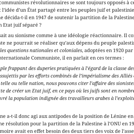
 communistes révolutionnaires se sont toujours opposés à ce
 l’idée d’un État partagé entre les peuples juif et palestini
ne décida-t-il en 1947 de soutenir la partition de la Palestine
 Etat juif séparé ?
sait au sionisme comme à une idéologie réactionnaire. Il 
iste ne pourrait se réaliser qu’aux dépens du peuple palest
les questions nationales et coloniales
, adoptées en 1920 pa
nternationale Communiste, il en parlait en ces termes :
e frappant des duperies pratiquées à l’égard de la classe des
ssujettis par les efforts combinés de l’impérialisme des Alliés 
telle ou telle nation, nous pouvons citer l’affaire des sioniste
te de créer un Etat juif, en ce pays où les juifs sont en nombre
ivré la population indignée des travailleurs arabes à l’exploit
ne a-t-il donc agi aux antipodes de la position de Lénine e
ne résolution pour la partition de la Palestine à l’ONU en 1
moire avait en effet besoin des deux tiers des voix de l’as