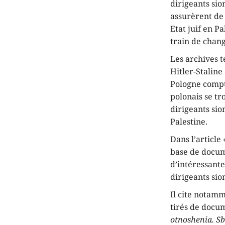
dirigeants sio
assurèrent de 
Etat juif en P
train de chang
Les archives 
Hitler-Staline
Pologne compt
polonais se t
dirigeants sio
Palestine.
Dans l’article 
base de docume
d’intéressante
dirigeants sio
Il cite notamm
tirés de docum
otnoshenia. S