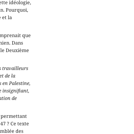
tte idéologie,
en. Pourquoi,
 et la
comprenait que
inien. Dans
r le Deuxième
 travailleurs
et de la
s en Palestine,
 insignifiant,
ation de
n permettant
947 ? Ce texte
semblée des