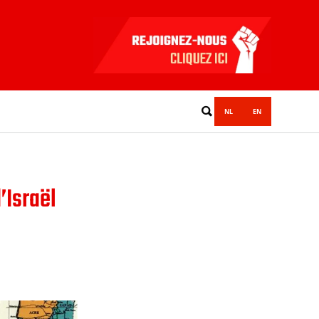
NL
EN
’Israël