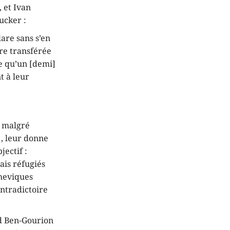
 et Ivan
ucker :
are sans s’en
re transférée
me qu’un [demi]
t à leur
s malgré
1, leur donne
jectif :
ais réfugiés
cheviques
ontradictoire
id Ben-Gourion