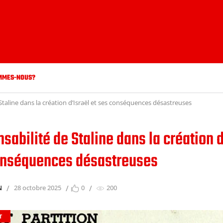
MMES-NOUS?
Staline dans la création d’Israël et ses conséquences désastreuses
sabilité de Staline dans la création d
onséquences désastreuses
N
28 octobre 2025
0
200
T