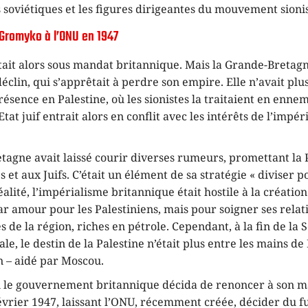
 soviétiques et les figures dirigeantes du mouvement sionis
 Gromyko à l’ONU en 1947
tait alors sous mandat britannique. Mais la Grande-Bretagn
éclin, qui s’apprêtait à perdre son empire. Elle n’avait pl
résence en Palestine, où les sionistes la traitaient en ennem
tat juif entrait alors en conflit avec les intérêts de l’impé
agne avait laissé courir diverses rumeurs, promettant la P
s et aux Juifs. C’était un élément de sa stratégie « diviser 
alité, l’impérialisme britannique était hostile à la création
r amour pour les Palestiniens, mais pour soigner ses relati
 de la région, riches en pétrole. Cependant, à la fin de la
e, le destin de la Palestine n’était plus entre les mains d
 – aidé par Moscou.
i le gouvernement britannique décida de renoncer à son m
évrier 1947, laissant l’ONU, récemment créée, décider du fu