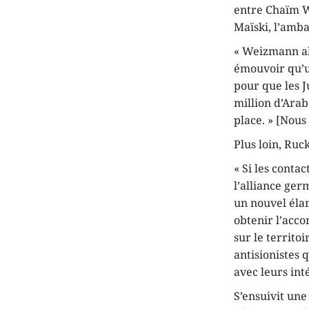
entre Chaïm W
Maïski, l’amb
« Weizmann abo
émouvoir qu’u
pour que les J
million d’Arab
place. » [Nous
Plus loin, Ruc
« Si les conta
l’alliance ger
un nouvel élan
obtenir l’acco
sur le territo
antisionistes 
avec leurs int
S’ensuivit un