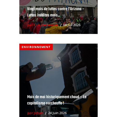
Vingt mois de luttes contre l’Arizona –
Luttes inédites mais...
par Erik Demeester
08 Juil 2026
ENVIRONNEMENT
Mois de mai historiquement chaud – Le
capitalisme surchauffe !
par Johan
24 Juin 2026